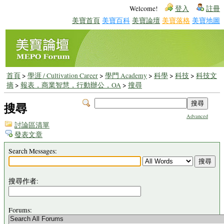
Welcome!
登入
註冊
美寶首頁
美寶百科
美寶論壇
美寶落格
美寶地圖
首頁
>
學涯 / Cultivation Career
>
學門 Academy
>
科學
>
科技
>
科技文
摘
>
報表，商業智慧，行動辦公，OA
>
搜尋
搜尋
Advanced
討論區清單
發表文章
Search Messages:
搜尋作者:
Forums: