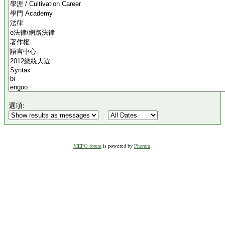
選項:
MEPO forum
is powered by
Phorum
.