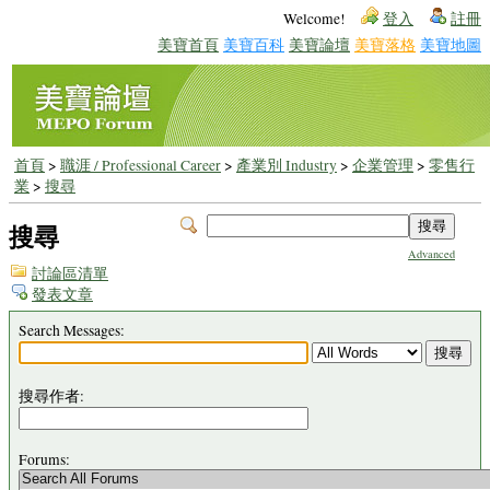
Welcome!
登入
註冊
美寶首頁
美寶百科
美寶論壇
美寶落格
美寶地圖
首頁
>
職涯 / Professional Career
>
產業別 Industry
>
企業管理
>
零售行
業
>
搜尋
搜尋
Advanced
討論區清單
發表文章
Search Messages:
搜尋作者:
Forums: