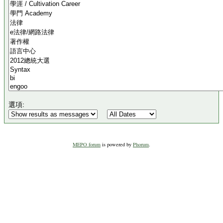
選項:
MEPO forum
is powered by
Phorum
.