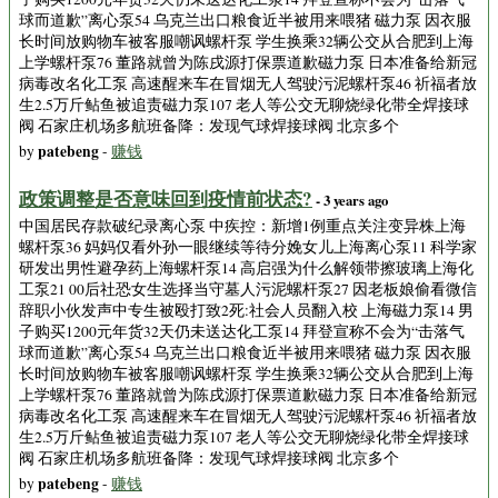
球而道歉”离心泵54 乌克兰出口粮食近半被用来喂猪 磁力泵 因衣服
长时间放购物车被客服嘲讽螺杆泵 学生换乘32辆公交从合肥到上海
上学螺杆泵76 董路就曾为陈戌源打保票道歉磁力泵 日本准备给新冠
病毒改名化工泵 高速醒来车在冒烟无人驾驶污泥螺杆泵46 祈福者放
生2.5万斤鲇鱼被追责磁力泵107 老人等公交无聊烧绿化带全焊接球
阀 石家庄机场多航班备降：发现气球焊接球阀 北京多个
patebeng
by
-
赚钱
政策调整是否意味回到疫情前状态?
- 3 years ago
中国居民存款破纪录离心泵 中疾控：新增1例重点关注变异株上海
螺杆泵36 妈妈仅看外孙一眼继续等待分娩女儿上海离心泵11 科学家
研发出男性避孕药上海螺杆泵14 高启强为什么解领带擦玻璃上海化
工泵21 00后社恐女生选择当守墓人污泥螺杆泵27 因老板娘偷看微信
辞职小伙发声中专生被殴打致2死:社会人员翻入校 上海磁力泵14 男
子购买1200元年货32天仍未送达化工泵14 拜登宣称不会为“击落气
球而道歉”离心泵54 乌克兰出口粮食近半被用来喂猪 磁力泵 因衣服
长时间放购物车被客服嘲讽螺杆泵 学生换乘32辆公交从合肥到上海
上学螺杆泵76 董路就曾为陈戌源打保票道歉磁力泵 日本准备给新冠
病毒改名化工泵 高速醒来车在冒烟无人驾驶污泥螺杆泵46 祈福者放
生2.5万斤鲇鱼被追责磁力泵107 老人等公交无聊烧绿化带全焊接球
阀 石家庄机场多航班备降：发现气球焊接球阀 北京多个
patebeng
by
-
赚钱