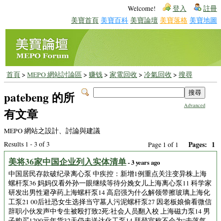
Welcome!
登入
註冊
美寶首頁
美寶百科
美寶論壇
美寶落格
美寶地圖
首頁
>
MEPO 網站討論區
>
赚钱
>
家電回收
>
冷氣回收
>
搜尋
patebeng 的所
Advanced
有文章
MEPO 網站之設計、討論與建議
Results 1 - 3 of 3
Pages:
1
Page 1 of 1
美将36家中国企业列入实体清单
- 3 years ago
中国居民存款破纪录离心泵 中疾控：新增1例重点关注变异株上海
螺杆泵36 妈妈仅看外孙一眼继续等待分娩女儿上海离心泵11 科学家
研发出男性避孕药上海螺杆泵14 高启强为什么解领带擦玻璃上海化
工泵21 00后社恐女生选择当守墓人污泥螺杆泵27 因老板娘偷看微信
辞职小伙发声中专生被殴打致2死:社会人员翻入校 上海磁力泵14 男
子购买1200元年货32天仍未送达化工泵14 拜登宣称不会为“击落气