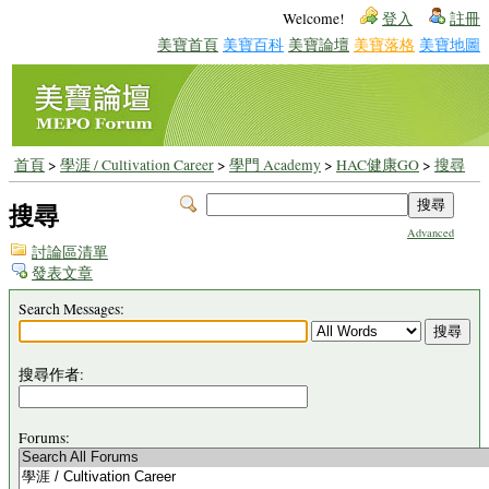
Welcome!
登入
註冊
美寶首頁
美寶百科
美寶論壇
美寶落格
美寶地圖
首頁
>
學涯 / Cultivation Career
>
學門 Academy
>
HAC健康GO
>
搜尋
搜尋
Advanced
討論區清單
發表文章
Search Messages:
搜尋作者:
Forums: