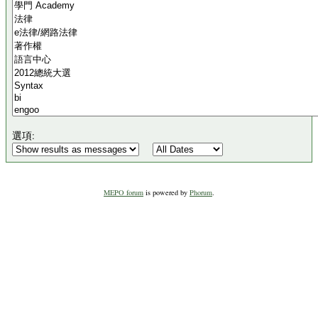
選項:
MEPO forum
is powered by
Phorum
.