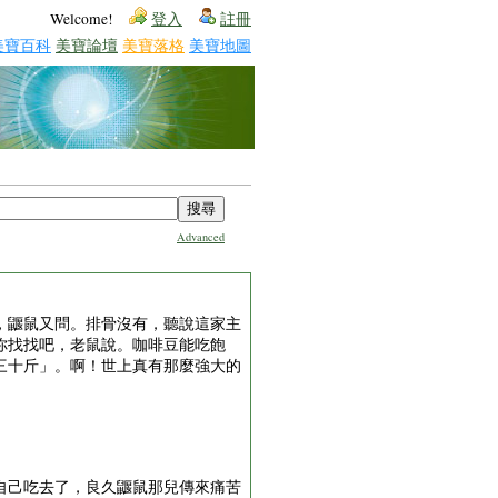
Welcome!
登入
註冊
美寶百科
美寶論壇
美寶落格
美寶地圖
Advanced
，鼴鼠又問。排骨沒有，聽說這家主
你找找吧，老鼠說。咖啡豆能吃飽
三十斤」。啊！世上真有那麼強大的
自己吃去了，良久鼴鼠那兒傳來痛苦