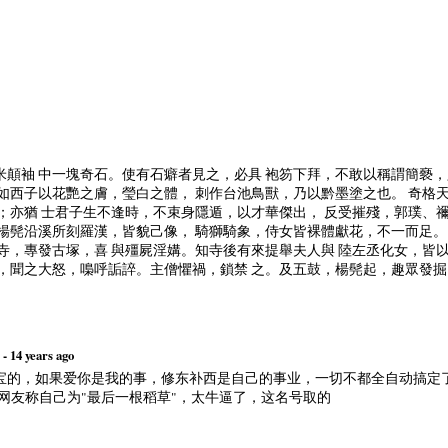
顛袖 中一塊奇石。使有石癖者見之，必具 袍笏下拜，不敢以稱謂簡褻，
如西子以花艷之膚，瑩白之體， 刺作台池鳥獸，乃以黔墨塗之也。 奇格
；亦猶 士君子生不逢時，不束身隱遁，以才華傑出， 反受摧殘，郭璞、
楊髡沿溪所刻羅漢，皆貌己像， 騎獅騎象，侍女皆裸體獻花，不一而足。
寺，專發古塚，喜 與殭屍淫媾。知寺後有來提舉夫人與 陸左丞化女，皆
，聞之大怒，嘄呼詬誶。主僧懼禍，鎖禁 之。及五鼓，楊髡起，趣眾發掘
- 14 years ago
的，如果爱你是我的事，修东补西是自己的事业，一切不都全自动搞定了吗
 某网友称自己为"最后一根稻草"，太牛逼了，这名号取的