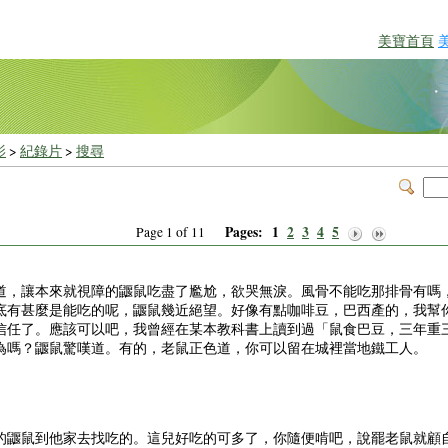
美寶首頁
影
>
紀錄片
>
搜尋
Pages:
1
2
3
4
5
Page 1 of 11
道，讓本來就視障的鼴鼠吃盡了尷尬，欲哭無淚。風骨不能吃那排骨有嗎
底有甚麼是能吃的呢，鼴鼠幾近絕望。好像有點咖啡豆，巴西產的，我幫
信任了。應該可以吧，我曾經在某本教科書上讀到過「鼠食巴豆，三年重
為嗎？鼴鼠驚嘆道。有的，老鼠正色道，你可以留在城裡當地鐵工人。
的鼴鼠到他家去找吃的。這兒好吃的可多了，你隨便啃吧，說罷老鼠就顧