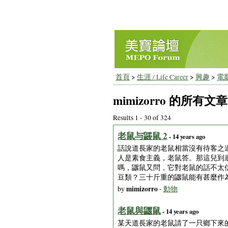
首頁
>
生涯 / Life Career
>
興趣
>
電
mimizorro 的所有文章
Results 1 - 30 of 324
老鼠与鼹鼠 2
- 14 years ago
話說道長家的老鼠相當沒有待客之
人是素食主義，老鼠答。那這兒到
嗎，鼴鼠又問，它對老鼠的話不太
豆類？三十斤重的鼴鼠能有甚麼作
mimizorro
by
-
動物
老鼠與鼴鼠
- 14 years ago
某天道長家的老鼠請了一只鄉下來