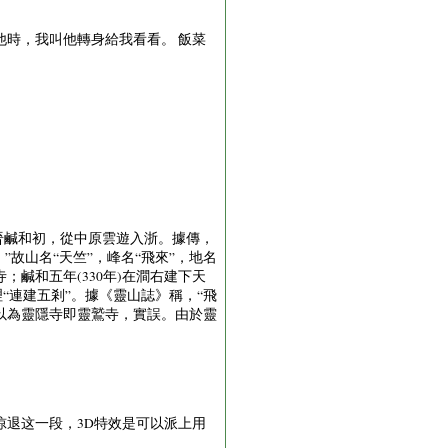
時，我叫他轉身給我看看。 飯菜
史稱“天竺僧”，東晉鹹和初，從中原雲遊入浙。據傳，
故山名“天竺”，峰名“飛來”，地名
；鹹和五年(330年)在澗右建下天
“連建五剎”。據《靈山誌》稱，“飛
人以為靈隱寺即靈鷲寺，實誤。由於靈
退这一段，3D特效是可以派上用