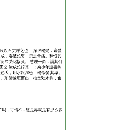
只以石丈呼之也。 深恨楊髡，遍體
天成，妄遭錐鑿，思之骨痛。翻恨其
禰衡並受此慘矣。 慧理一歎，謂其何
田公 汝成錐碎其一；余少年讀書岣
以色夭，用水銀灌殮。楊命發 其塚。
，真 諦逾垣而出，抽韋馱木杵，奮
，可惜不... 这是界就是有那么多