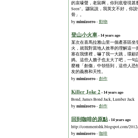
的哀嚎聲，老鼠啊，你到底發現甚麼好吃的了，老鼠回答，＂B
Seen"。鼴鼠說，我英文不好，
骨」。
mimizorro
by
-
動物
登山小火車
- 14 years ago
某次在喜馬拉雅山里一個產茶區坐
火，就我對當地人效率的理解這一
塞在我懷裡，嚇了我一大跳，環顧
媽。這些人膽子也太大了吧，一句
麼種「創傷」中領悟到，這些人恐
友的義務和天性。
mimizorro
by
-
創作
Killer Joke 2
- 14 years ago
Bond, James Bond Jack, Lumber Jack
mimizorro
by
-
創作
回到咖啡的原點
- 14 years ago
http://commentshk.blogspot.com/2012
mimizorro
by
-
咖啡