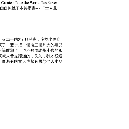
t Race the World Has Never
瞧你挑了本甚麼書--- 「士人風
，火車一路Z字形登高，突然半途息
來了一雙手把一個兩三個月大的嬰兒
討論問題了，也不知道誰是小孩的爹
來就未曾見識過的，良久，我才從這
，而所有的女人也都有照顧他人小朋