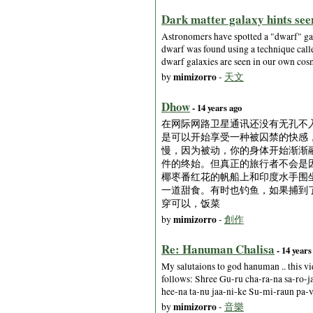
Dark matter galaxy hints see
Astronomers have spotted a "dwarf" gal
dwarf was found using a technique called
dwarf galaxies are seen in our own co
mimizorro
by
-
天文
Dhow
- 14 years ago
在网际网路卫星通讯还没有无孔不
是可以开始享受一种被囚禁的快感
慢，因为被动，你的身体开始渐渐
件的终始。但真正的旅行者不会是
椰枣番红花的帆船上和印度水手围
一道甜食。有时也钓鱼，如果捕到了鲔鱼，
穿可以，饭菜
mimizorro
by
-
創作
Re: Hanuman Chalisa
- 14 years
My salutaions to god hanuman .. this vi
follows: Shree Gu-ru cha-ra-na sa-ro-j
hee-na ta-nu jaa-ni-ke Su-mi-raun pa-
mimizorro
by
-
音樂