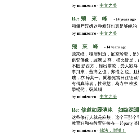
mimizorro
by
-
中文之美
Re: 飛 來 峰
- 14 years ago
和僵尸淫媾这种癖好也真是够绝的
mimizorro
by
-
中文之美
飛 來 峰
- 14 years ago
飛來峰，稜層剔透，嵌空玲瓏，是米
俱鑿佛像，羅漢世 尊，櫛比皆是，
不匿 影西方，輕出靈鷲，受人戮辱
事飛來，蓋痛之也，亦惜之 也。且
嶁，亦 碎其一。聞楊髡當日住德藏
有僧真諦者，性呆戇，為寺中 樵汲
擊楊髡，裂其腦
mimizorro
by
-
中文之美
Re: 修道如履薄冰 如臨深淵
这些修行人就是麻烦，这个王那个宝
教育狂和被教育狂揍在一起party
mimizorro
by
-
佛法，謝謝！