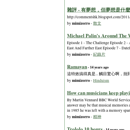
雜評 - 有夢想，但夢想是什
http://commentshk.blogspot.com/2011
mimizorro
by
-
散文
Michael Palin's Around The 
Episode 1 - The Challenge Episode 2 - 
East And Farther East Episode 7 - Date
mimizorro
by
-
紀錄片
Ramayan
- 14 years ago
這特效搞得真是... 觸目驚心啊，
mimizorro
by
-
Hinduism
How can musicians keep play
By Martin Vennard BBC World Service Sc
answer may be that musical memories ar
in 1985 he was left with a memory span
mimizorro
by
-
精神
Trololo 10 hours
- 14 years ago