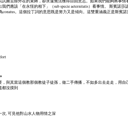
以試圖去除外在的束縛，卻永遠無法獲得自由意志。如果我們能夠將事情
該「在永恆的相下」（sub specie aeternitatis）看事情。 斯
稱為conatus。這個拉丁詞的意思既是努力又是傾向。這雙重涵義正是斯
fort
go
要，與其當這個教那個教徒子徒孫，做二手傳播，不如多出去走走，用自
檻都沒摸到
次, 可見他對山水人物用情之深