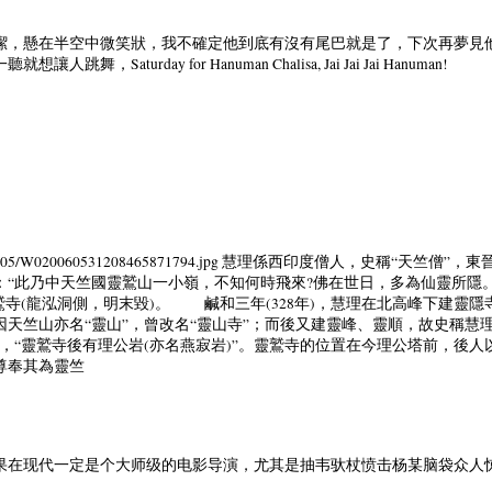
潔，懸在半空中微笑狀，我不確定他到底有沒有尾巴就是了，下次再夢見他
aturday for Hanuman Chalisa, Jai Jai Jai Hanuman!
ography/200605/W020060531208465871794.jpg 慧理係西印度僧人，
“此乃中天竺國靈鷲山一小嶺，不知何時飛來?佛在世日，多為仙靈所隱。”
寺(龍泓洞側，明末毀)。 鹹和三年(328年)，慧理在北高峰下建靈隱寺
天竺山亦名“靈山”，曾改名“靈山寺”；而後又建靈峰、靈順，故史稱慧理
，“靈鷲寺後有理公岩(亦名燕寂岩)”。靈鷲寺的位置在今理公塔前，後
尊奉其為靈竺
果在现代一定是个大师级的电影导演，尤其是抽韦驮杖愤击杨某脑袋众人惊