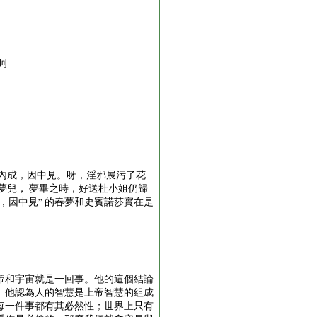
，呵
內成，因中見。呀，淫邪展污了花
夢兒， 夢畢之時，好送杜小姐仍歸
成，因中見” 的春夢和史賓諾莎實在是
帝和宇宙就是一回事。他的這個結論
。他認為人的智慧是上帝智慧的組成
每一件事都有其必然性；世界上只有