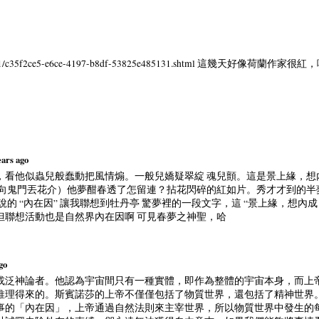
y/201111/c35f2ce5-e6ce-4197-b8df-53825e485131.shtml 這幾天好像荷蘭作家很紅
ears ago
，看他似蟲兒般蠢動把風情煽。一般兒嬌疑翠綻 魂兒顫。這是景上緣，想
（向鬼門丟花介）他夢酣春透了怎留連？拈花閃碎的紅如片。秀才才到的半
的 “內在因” 讓我聯想到牡丹亭 驚夢裡的一段文字，這 “景上緣，想內
但聯想活動也是自然界內在因啊 可見春夢之神聖，哈
go
或泛神論者。他認為宇宙間只有一種實體，即作為整體的宇宙本身，而上
推理得來的。斯賓諾莎的上帝不僅僅包括了物質世界，還包括了精神世界
事的「內在因」，上帝通過自然法則來主宰世界，所以物質世界中發生的