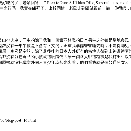
orn to Run: A Hidden Tribe, Superathletes, and the Greates
你說中文行嗎，我實在餓死了。出於同情，老鼠走到鼴鼠跟前，靠，你很瞎，瞧
登山小火車，同車的除了我和一個素不相識的日本男生之外都是當地農民
拋錨沒有一年半載是不會有下文的，正當我準備昏昏睡去時，不知從哪兒
四周，車廂是空的，除了最後排的日本人外所有的當地人都到山路邊蹲著
話都沒有就把自己的小孩就這麼隨便丟給一個路人甲這種事是我打出生以
怕壓根就沒把我當外國人青少年或觀光客看，他們看我就是個普通的女人
/03/blog-post_16.html