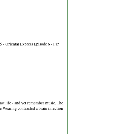
 - Oriental Express Episode 6 - Far
ast life - and yet remember music. The
e Wearing contracted a brain infection