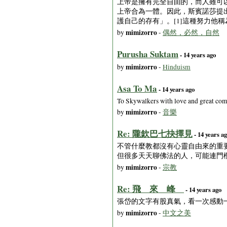
上帝是擁有完全自由的，而人雖可
上帝合為一體。因此，斯賓諾莎提出我們應
護自己的存有」。[1]這種努力他
mimizorro
by
-
偶然，必然，自然
Purusha Suktam
- 14 years ago
mimizorro
by
-
Hinduism
Asa To Ma
- 14 years ago
To Skywalkers with love and great com
mimizorro
by
-
音樂
Re: 隴欽巴七抉擇見
- 14 years a
不管什麼教都沒有心靈自由來的重
但很多天天聊佛法的人，可能連門
mimizorro
by
-
宗教
Re: 飛 來 峰
- 14 years ago
張岱的文字有股真氣，看一次感動一
mimizorro
by
-
中文之美