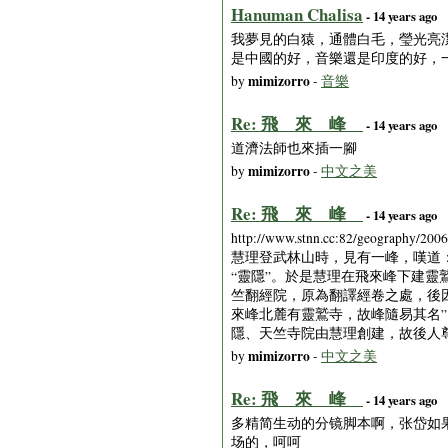
Hanuman Chalisa
- 14 years ago
我夢見的白猿，通體白毛，瑩光亮
是中國的好，音樂還是印度的好，一聽就想讓人跳舞，S
mimizorro
by
-
音樂
Re: 飛 來 峰
- 14 years ago
道濟法師也來插一腳
mimizorro
by
-
中文之美
Re: 飛 來 峰
- 14 years ago
http://www.stnn.cc:82/ge
慧理登武林山時，見有一峰，嘆道：
“靈隱”。於是慧理在飛來峰下建靈鷲
竺翻經院，原為翻譯經卷之處，後因
來峰北麓有靈鷲寺，故峰隨易其名”
隱、天竺寺院由慧理創建，故後人
mimizorro
by
-
中文之美
Re: 飛 來 峰
- 14 years ago
多精简生动的分镜脚本啊，张岱如
场的，呵呵