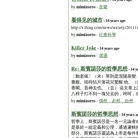
mimizorro
by
-
音樂
看得见的城市
- 14 years ago
http://v.ifeng.com/news/societ
mimizorro
by
-
社會科學
Killer Joke
- 14 years ago
mimizorro
by
-
溝通
Re: 斯賓諾莎的哲學思想
- 14 y
〔鮑老催〕（末）單則是混陽蒸變
臺殿。咱待拈片落花兒驚醒 他。
香閣。吾神去也。（去） 這文章上說
八桿子打不到一塊兒去的，呵呵，
mimizorro
by
-
偶然，必然，自然
斯賓諾莎的哲學思想
- 14 years a
哲學上，斯賓諾莎是一名一元論者
是基於一組定義和公理，通過邏輯
部分。斯賓諾莎還認為上帝是每件