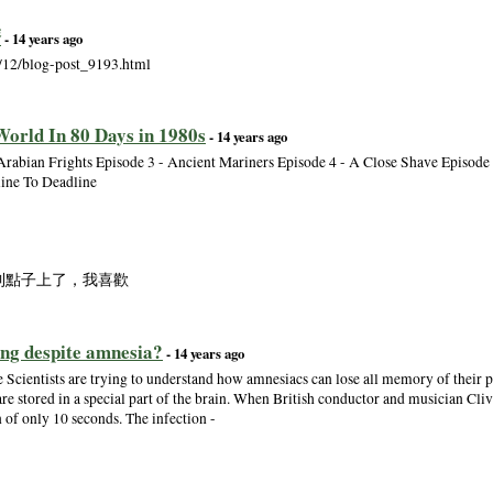
麼
- 14 years ago
/12/blog-post_9193.html
World In 80 Days in 1980s
- 14 years ago
Arabian Frights Episode 3 - Ancient Mariners Episode 4 - A Close Shave Episode 5
line To Deadline
拙到點子上了，我喜歡
ing despite amnesia?
- 14 years ago
ientists are trying to understand how amnesiacs can lose all memory of their p
e stored in a special part of the brain. When British conductor and musician Cliv
 of only 10 seconds. The infection -