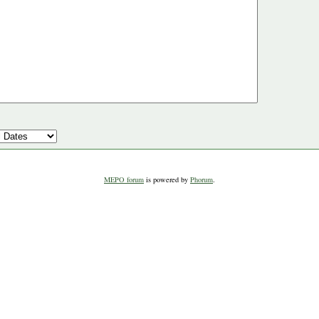
MEPO forum
is powered by
Phorum
.