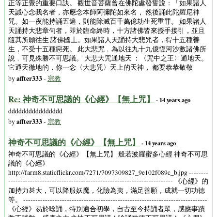
正等正覺的重要口訣。 觀世音菩薩曾在佛陀處發誓說：「如果諸人
天誠心念我名者，亦應念本師阿彌陀如來名， 然後誦此陀羅尼神
咒。如一夜能持誦五遍，則能除滅百千萬億劫生死重罪。 如果諸人
天誦持大悲章句者，即於臨命終時，十方諸佛皆來授手接引，並且
隨其所願往生 諸佛國土。如果諸人天誦持大悲咒者，得十五種善
生，不受十五種惡死。 此大悲咒﹐為以往九十九億恆河沙數諸佛所
說﹐可見殊勝不可思議。 大悲大咒通地天 ：〈咒中之王〉通地天。
它通天徹地的，你一念〈大悲咒〉天上的天神， 都要恭恭敬敬
affter333
by
-
宗教
Re: 神奇不可思議的《心經》【無上咒】
- 14 years ago
dddddddddddddddd
affter333
by
-
宗教
神奇不可思議的《心經》【無上咒】
- 14 years ago
神奇不可思議的《心經》【無上咒】 般若波羅蜜多心經 神奇不可思
議的《心經》
http://farm8.staticflickr.com/7271/7097309827_9e102f089c_b.jpg --------
-------------------------------------------------------------------- 《心經》的
加持力甚大，可以降服妖魔，化險為夷，滿足善願，成就一切功德
等。 ----------------------------------------------------------------------------
《心經》易於唸誦，特別適合初學，自古至今持誦者眾，感應事蹟