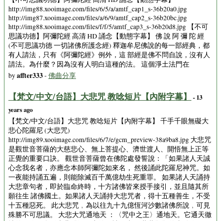
http://img88.xooimage.com/files/6/5/a/amtf_cap1_s-36b20a0.jpg
http://img87.xooimage.com/files/a/6/9/amtf_cap2_s-36b20bc.jpg
http://img88.xooimage.com/files/f/f/5/amtf_cap3_s-36b20d8.jpg 【不可
思議功德】阿彌陀經 高清 HD 誦念【動態字幕】 佛 說 阿 彌 陀 經
(不可思議功德 一切諸佛所護念經) 釋迦牟尼佛說的每一部經典，都
有人請法，只有《阿彌陀經》例外，這 部經是佛不問自說，沒有人
請法。為什麼？因為沒有人明白這種的法。 這個淨土法門在
affter333
by
-
佛曲分享
【梵文/中文/台語】大悲咒 教唸短片【內附字幕】
- 13
years ago
【梵文/中文/台語】大悲咒 教唸短片【內附字幕】 千手千眼無礙大
悲心陀羅尼 (大悲咒)
http://img89.xooimage.com/files/6/7/e/gcm_preview-38a9ba8.jpg 大悲咒
是觀世音菩薩的大慈悲心、無上菩提心、濟世渡人、開悟無上正等
正覺的重要口訣。 觀世音菩薩曾在佛陀處發誓說：「如果諸人天誠
心念我名者，亦應念本師阿彌陀如來名， 然後誦此陀羅尼神咒。如
一夜能持誦五遍，則能除滅百千萬億劫生死重罪。 如果諸人天誦持
大悲章句者，即於臨命終時，十方諸佛皆來授手接引，並且隨其所
願往生 諸佛國土。如果諸人天誦持大悲咒者，得十五種善生，不受
十五種惡死。 此大悲咒﹐為以往九十九億恆河沙數諸佛所說﹐可見
殊勝不可思議。 大悲大咒通地天 ：〈咒中之王〉通地天。它通天徹