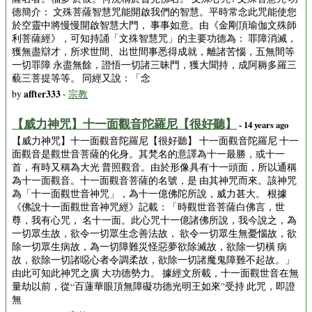
德簡介： 文殊菩薩智慧咒能開啟我們的智慧。平時常念此咒能使您
於空靈中將慢慢開啟智慧大門， 事事如意。由《金剛頂瑜伽文殊師
利菩薩經》，可知持誦「文殊智慧咒」的主要功德為： 罪障消滅，
獲無盡辯才，所求世間、出世間事悉得成就，離諸苦惱，五無間等
一切罪障 永盡無餘，證悟一切諸三昧門，獲大聞持，成阿耨多羅三
藐三菩提等等。 同經又說：「念
affter333
by
-
宗教
【威力神咒】十一面觀音陀羅尼【很好聽】
- 14 years ago
【威力神咒】十一面觀音陀羅尼【很好聽】 十一面觀音陀羅尼 十一
面觀音是觀世音菩薩的化身。其梵名的意譯為十一最勝，或十一
首，有時又稱為大光 普照觀音。由於形像具有十一頭面，所以通稱
為十一面觀音。十一面觀音菩薩的名號，是 由其神咒而來。該神咒
為「十一面觀世音神咒」，為十一億佛陀所說，威力甚大。 根據
《佛說十一面觀世音神咒經》記載：「時觀世音菩薩白佛言，世
尊，我有心咒， 名十一面。此心咒十一億諸佛所說，我今說之，為
一切眾生故，欲令一切眾生念善法故， 欲令一切眾生無憂惱故，欲
除一切眾生病故，為一切障難災怪惡夢欲除滅故，欲除一切橫 病
故，欲除一切諸噁心者令調柔故，欲除一切諸魔鬼障難不起故。」
由此可知此神咒之廣 大功德勢力。 據經文所載，十一面觀世音在無
量劫以前，從“百蓮華眼頂無障礙功德光明王如來”受持 此咒，即證
無