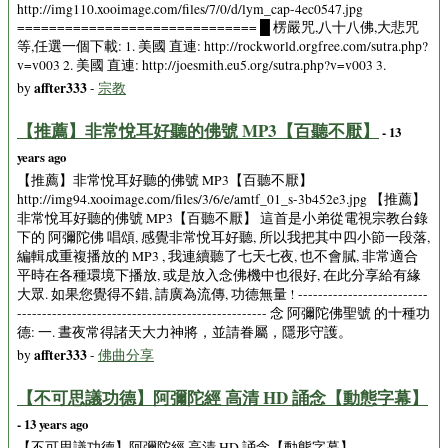
http://img110.xooimage.com/files/7/0/d/lym_cap-4ec0547.jpg
============================== █ 楞嚴咒,八十八佛,大悲咒
等,任選一個下載: 1. 美國 直連: http://rockworld.orgfree.com/sutra.php?
v=v003 2. 美國 直連: http://joesmith.eu5.org/sutra.php?v=v003 3.
affter333
by
-
宗教
【推薦】非常悅耳好聽的佛號 MP3【百聽不厭】
- 13
years ago
【推薦】非常悅耳好聽的佛號 MP3【百聽不厭】
http://img94.xooimage.com/files/3/6/e/amtf_01_s-3b452e3.jpg 【推薦】
非常悅耳好聽的佛號 MP3【百聽不厭】 這首是小弟從電視宗教台錄
下的 阿彌陀佛 唱頌, 感覺非常悅耳好聽, 所以我把其中四小節一段落,
編輯成重複播放的 MP3 , 我連續聽了七天七夜, 也不會膩, 非常適合
平時在各種環境下播放, 或是放入念佛機中也很好, 在此分享給有緣
大眾. 如果您覺得不錯, 請廣為流傳, 功德無量 ! --------------------------
-------------------------------------------------- 念 阿彌陀佛聖號 的十種功
德: 一. 晝夜常得諸天大力神將，並請眷屬，隱形守護。
affter333
by
-
佛曲分享
【不可思議功德】阿彌陀經 高清 HD 誦念【動態字幕】
- 13 years ago
【不可思議功德】阿彌陀經 高清 HD 誦念【動態字幕】