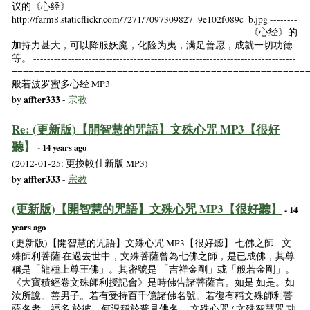
议的《心经》
http://farm8.staticflickr.com/7271/7097309827_9e102f089c_b.jpg --------
-------------------------------------------------------------------- 《心经》的
加持力甚大，可以降服妖魔，化险为夷，满足善愿，成就一切功德
等。 ----------------------------------------------------------------------------
=====================================================
般若波罗蜜多心经 MP3
affter333
by
-
宗教
Re: (更新版)【開智慧的咒語】文殊心咒 MP3【很好
聽】
- 14 years ago
(2012-01-25: 更換較佳新版 MP3)
affter333
by
-
宗教
(更新版)【開智慧的咒語】文殊心咒 MP3【很好聽】
- 14
years ago
(更新版)【開智慧的咒語】文殊心咒 MP3【很好聽】 七佛之師 - 文
殊師利菩薩 在過去世中，文殊菩薩曾為七佛之師，是已成佛，其尊
稱是「龍種上尊王佛」。其密號是 「吉祥金剛」或「般若金剛」。
《大寶積經卷文殊師利授記會》是時佛告諸菩薩言。如是 如是。如
汝所說。善男子。若有受持百千億諸佛名號。若復有稱文殊師利菩
薩名者。福多 於彼。何況稱於普見佛名。 文殊心咒 / 文殊智慧咒 功