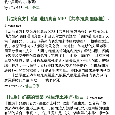
載: (美國站 2) (推薦)
affter333
by
-
佛曲分享
【治病良方】藥師灌頂真言 MP3【共享推廣 無版權】
-
14 years ago
【治病良方】藥師灌頂真言 MP3【共享推廣 無版權】 南無 藥師琉
璃光如來 藥師灌頂真言 - 來自琉璃世界的護念 「藥師灌頂真言」又
稱「藥師咒」，出自《藥師琉璃光如來本願功德經》，根據經文記
載， 在藥師佛向世人解說此咒之後， 大地被一陣微妙的力量撼動，
周圍散發萬丈光芒，人間的 種種病苦與無名痼疾在瞬間消散，四處
洋溢著和樂安穩的歡喜氣氛，宛若淨土。 由於「藥師咒」具有不可
思議的殊勝力量，被視為藥師佛賜與凡間最珍貴的佛法心藥， 若能
誠心持念，一心頂禮，奉行藥師佛悲智雙運的菩提心，則能解開束
縛於身心的苦難枷鎖， 獲得新生的力量。 藥師法門於末法中的利益
一 末法眾生業障牽纏最為嚴重.又以冤業最嚴重.藥師琉璃光佛.有
解冤釋結的力量.幫助 我們解冤
affter333
by
-
佛曲分享
【推薦】好聽的音樂 (往生淨土神咒) 歌曲
- 14 years ago
【推薦】好聽的音樂 (往生淨土神咒) 歌曲 「往生咒」全名為「拔一
切業障根本得生淨土神咒」，因而讓人 誤以為此咒只適用於與往生
有關的場合。事實上，《往生咒》是 《拔一切業障根本得生淨土神