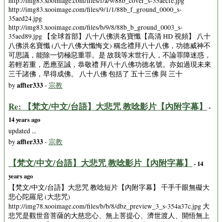
http://img83.xooimage.com/files/f/a/9/88b_cover_s-35aecfe.jpg
http://img83.xooimage.com/files/9/1/1/88b_f_ground_0000_s-
35aed24.jpg
http://img83.xooimage.com/files/b/9/8/88b_b_ground_0003_s-
35aed89.jpg 【全球首部】八十八佛洪名寶懺【高清 HD 視頻】 八十
八佛洪名寶懺 (八十八佛大懺悔文) 稱念禮拜八十八佛，功德威神不
可思議，能除一切極惡重罪。是 故我等末世行人，不論罪障迷惑，
若輕若重，悉應至誠，恭敬禮 拜八十八佛功德名號。亦如過現未來
三千諸佛，早得成佛。 八十八佛 包括了 五十三佛 與 三十
affter333
by
-
宗教
Re: 【梵文/中文/台語】大悲咒 教唸影片【內附字幕】
-
14 years ago
updated ...
affter333
by
-
宗教
【梵文/中文/台語】大悲咒 教唸影片【內附字幕】
- 14
years ago
【梵文/中文/台語】大悲咒 教唸短片【內附字幕】 千手千眼無礙大
悲心陀羅尼 (大悲咒)
http://img78.xooimage.com/files/b/b/8/dbz_preview_3_s-354a37c.jpg 大
悲咒是觀世音菩薩的大慈悲心、無上菩提心、濟世渡人、開悟無上