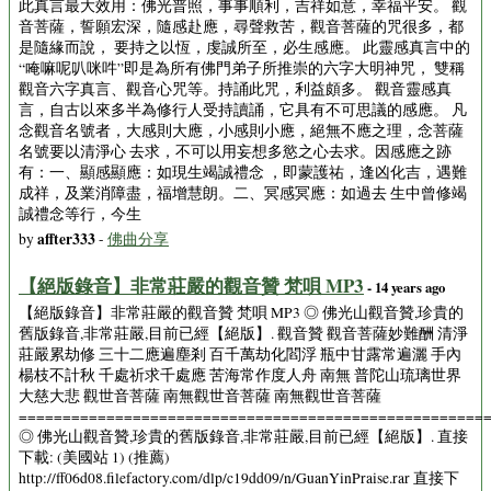
此真言最大效用：佛光普照，事事順利，吉祥如意，幸福平安。 觀
音菩薩，誓願宏深，隨感赴應，尋聲救苦，觀音菩薩的咒很多，都
是隨緣而說， 要持之以恆，虔誠所至，必生感應。 此靈感真言中的
“唵嘛呢叭咪吽”即是為所有佛門弟子所推崇的六字大明神咒， 雙稱
觀音六字真言、觀音心咒等。持誦此咒，利益頗多。 觀音靈感真
言，自古以來多半為修行人受持讀誦，它具有不可思議的感應。 凡
念觀音名號者，大感則大應，小感則小應，絕無不應之理，念菩薩
名號要以清淨心 去求，不可以用妄想多慾之心去求。因感應之跡
有：一、顯感顯應：如現生竭誠禮念 ，即蒙護祐，逢凶化吉，遇難
成祥，及業消障盡，福增慧朗。二、冥感冥應：如過去 生中曾修竭
誠禮念等行，今生
affter333
by
-
佛曲分享
【絕版錄音】非常莊嚴的觀音贊 梵唄 MP3
- 14 years ago
【絕版錄音】非常莊嚴的觀音贊 梵唄 MP3 ◎ 佛光山觀音贊,珍貴的
舊版錄音,非常莊嚴,目前已經【絕版】. 觀音贊 觀音菩薩妙難酬 清淨
莊嚴累劫修 三十二應遍塵剎 百千萬劫化閻浮 瓶中甘露常遍灑 手內
楊枝不計秋 千處祈求千處應 苦海常作度人舟 南無 普陀山琉璃世界
大慈大悲 觀世音菩薩 南無觀世音菩薩 南無觀世音菩薩
=====================================================
◎ 佛光山觀音贊,珍貴的舊版錄音,非常莊嚴,目前已經【絕版】. 直接
下載: (美國站 1) (推薦)
http://ff06d08.filefactory.com/dlp/c19dd09/n/GuanYinPraise.rar 直接下