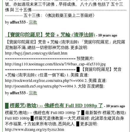
號。亦如過現未來三千諸佛，早得成佛。 八十八佛 包括了 五十三
佛 與 三十五佛 ----------------------------------------------------------------
------------ 五十三佛 : 《佛說觀藥王藥上二菩薩經》
affter333
by
-
宗教
【寶篋印陀羅尼】梵音 + 咒輪 (清淨法師)
- 10 years ago
【寶篋印陀羅尼】梵音 + 咒輪 (清淨法師) 「寶篋印陀羅尼」此陀羅
尼無願不滿, 總括一切密部神咒功德. 更多說明:
http://bqyj.fjnet.com/csgy/default.htm
============================== 預覽圖片:
http://img110.xooimage.com/files/a/7/9/bao_cap-4fa5310.jpg
============================== █ 【寶篋印陀羅尼】梵音
+咒輪 (清淨法師): (任選一個下載) 1. 美國 直連:
http://rockworld.orgfree.com/sutra.php?v=v004 2. 美國 直連:
http://joesmith.eu5.org/sutra.php?v=v004 3. 大陸 百度網盤:
affter333
by
-
宗教
█ 楞嚴咒(教唸) -- 佛經也有 Full HD 1080p 了
- 10 years ago
楞嚴咒(教唸) -- 佛經也有 Full HD 1080p 了 █ 最新製作 楞嚴咒(教唸)
Full HD 1080p █ 楞嚴咒是佛教第一大咒,楞嚴經: 此諸眾生縱其自身
不作福業, 十方如來所有功德, 悉與此人. █ 更多說明:
http://www.dizang.org/zy/lyzxz.htm