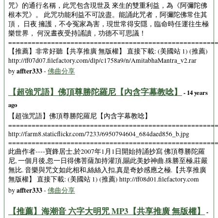
咒》的通行名稱，此咒包含現世及 來生的雙重利益，為《阿彌陀佛
根本咒》。 此咒功能利益不可說盡。能誦此咒者，阿彌陀佛常住其
頂， 日夜 擁護，不令冤家為害，現世常得安隱，臨命時任運往生極
樂世界， 何況晝夜受持誦讀，功德不可思議！
=====================================================
【推薦】非常好聽【共享推廣 無版權】 直接下載: (美國站 1) (推薦)
http://ff07d07.filefactory.com/dlp/c1758a9/n/AmitabhaMantra_v2.rar
affter333
by
-
佛曲分享
【超強咒語】佛頂尊勝陀羅尼【內含字幕教唸】
- 14 years
ago
【超強咒語】佛頂尊勝陀羅尼【內含字幕教唸】
=====================================================
http://farm8.staticflickr.com/7233/6950794604_684daed856_b.jpg
=====================================================
此曲作者----寶鋒居士,於2007年1月1日開始持誦抄寫 佛頂尊勝陀羅
尼, 一個月後,忽一日得佛菩薩加持灌頂,賜此美妙神曲.殊勝至極,莊嚴
無比. 音樂與咒文如此相和,絲絲入扣,真是奇妙感應之極.【共享推廣
無版權】 直接下載: (美國站 1) (推薦) http://ff08d01.filefactory.com
affter333
by
-
佛曲分享
【推薦】海潮音 六字大明咒 MP3【共享推廣 無版權】
-