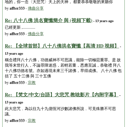
地的，你一念〈大悲咒〉天上的天神， 都要恭恭敬敬的來聽你
affter333
by
-
佛曲分享
Re: 八十八佛 洪名寶懺簡介 與 (視頻下載)
- 13 years ago
已經更新 ,...............
affter333
by
-
佛曲分享
Re: 【全球首部】八十八佛洪名寶懺【高清 HD 視頻】
-
13 years ago
稱念禮拜八十八佛，功德威神不可思議，能除一切極惡重罪。是 故
我等末世行人，不論罪障迷惑，若輕若重，悉應至誠，恭敬禮 拜八
十八佛功德名號。亦如過現未來三千諸佛，早得成佛。 八十八佛 包
括了 五十三佛 與 三十五佛
affter333
by
-
宗教
Re: 【梵文/中文/台語】大悲咒 教唸影片【內附字幕】
-
13 years ago
此大悲咒﹐為以往九十九億恆河沙數諸佛所說﹐可見殊勝不可思
議。
affter333
by
-
宗教