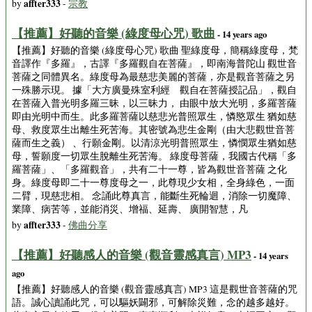
affter333
by
-
宗教
【推薦】好聽的音樂 (綠度母心咒) 歌曲
- 14 years ago
【推薦】好聽的音樂 (綠度母心咒) 歌曲 聖綠度母，簡稱綠度母，梵
音譯作『多羅』，古譯『多羅觀自在菩薩』，即南海普陀山 觀世音
菩薩之同體異名。綠度母為最慈悲美麗的菩薩，亦是觀音菩薩之另
一殊勝示現。 據「大方廣曼殊室利經 觀自在菩薩授記品」，觀自
在菩薩入普光明多羅三昧，以三昧力， 由眼中放大光明，多羅菩薩
即由光明中而生。此多羅菩薩以慈悲光普照眾生，憐愍眾生 猶如慈
母、救度眾生出離生死苦海。其密號為悲生金剛（由大悲觀世音菩
薩而生之義） 、行願金剛。以清涼光明普照眾生，憐憫眾生猶如慈
母，誓願度一切眾生脫離生死苦海。 綠度母菩薩，我國古代稱「多
羅菩薩」、「多羅觀音」，共有二十一尊，皆為觀世音菩薩 之化
身。綠度母即二十一尊度母之一，此尊現少女相，全身綠色，一面
二臂，現慈悲相。 念誦此尊真言，能斷生死輪迴，消除一切魔障、
業障、病苦等，並能消災、增福、延壽、 廣開智慧，凡
affter333
by
-
佛曲分享
【推薦】好聽感人的音樂 (觀音靈感真言) MP3
- 14 years
ago
【推薦】好聽感人的音樂 (觀音靈感真言) MP3 這是觀世音菩薩的咒
語。誠心讀誦此咒，可以驅妖闢邪，可解除災難，念的越多越好。