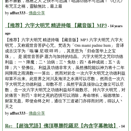
數不勝數，感應之大 之快不可思議！唸誦功德不可思議！《心咒》
有咒王之稱，靈驗無比，最上最
affter333
by
-
佛曲分享
【推荐】六字大明咒 精进持颂 【藏音版】MP3
- 14 years
ago
【推荐】六字大明咒 精进持颂 【藏音版】MP3 六字大明咒 六字大
明咒，又称观世音菩萨心咒。梵语为「Om mami padme hum」 音译
成古汉字为「嗡 嘛 尼 呗 咩 吽」，其意思为「归命莲华上之宝
珠」。 是 观世音菩萨 愿力与加持的结晶。 六字大明咒之咒印功德
利益： 一丶降魔；二丶治病；三丶免劫；四丶各种成就；五丶去
障；六丶登佛位。 利益及功德非常大，虽然佛陀能以神力将十二年
间降雨之雨滴数一一算出， 然而对於念 一次六字大明咒之功德利益
却算不出来。此世界之河川及海洋之水滴可以尽数， 然而念一次六
字大明咒之功德利益，却数不尽；虽然宇宙及须弥山之微尘可以尽
数， 念一次六字大明咒之功德利益却不能数尽。 持六字大明咒，对
於痛苦丶刑罚丶非时之死的恐惧可以消除，寿命增长，福德增加，
财富充盈。即使命终之时，通往下三道诸门亦得而封闭，得以人丶
天之
affter333
by
-
佛曲分享
Re: 【超強咒語】佛頂尊勝陀羅尼【內含字幕教唸】
- 14