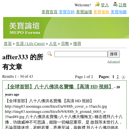
Welcome!
登入
註冊
美寶首頁
美寶百科
美寶論壇
美寶落格
美寶地圖
首頁
>
生涯 / Life Career
>
人生
>
宗教
>
搜尋
affter333 的所
Advanced
有文章
Results 1 - 30 of 43
Pages:
1
2
Page 1 of 2
【全球首部】八十八佛洪名寶懺 【高清 HD 視頻】
- 10
years ago
【全球首部】八十八佛洪名寶懺 【高清 HD 視頻】
http://img83.xooimage.com/files/f/a/9/88b_cover_s-35aecfe.jpg
http://img83.xooimage.com/files/b/9/8/88b_b_ground_0003_s-
35aed89.jpg 八十八佛洪名寶懺 (八十八佛大懺悔文) 稱念禮拜八十八
佛，功德威神不可思議，能除一切極惡重罪。是 故我等末世行人，
不論罪障迷惑，若輕若重，悉應至誠，恭敬禮 拜八十八佛功德名