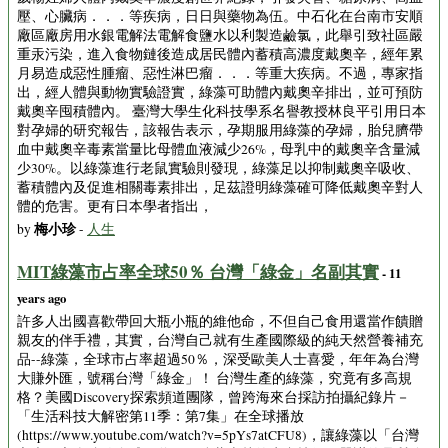
壓、心臟病．．．等疾病，日日與藥物為伍。中石化在台南市安順
廠區廠房用水銀電解法電解食鹽水以利製造鹼氯，此舉引致社區嚴
重汞污染，進入食物鏈後造成居民體內蓄積高濃度戴奧辛，經年累
月易造成惡性腫瘤、惡性淋巴瘤．．．等重大疾病。不過，專家指
出，經人體與動物實驗證實，綠藻可助體內戴奧辛排出，並可預防
戴奧辛囤積體內。 臺灣大學生化科技學系名譽教授林良平引用日本
對孕婦的研究報告，該報告表示，孕期服用綠藻的孕婦，胎兒臍帶
血中戴奧辛毒素當量比母體血液減少26%，母乳中的戴奧辛含量減
少30%。以綠藻進行老鼠實驗則發現，綠藻足以抑制戴奧辛吸收、
蓄積體內及促進相關毒素排出，足茲證明綠藻確可降低戴奧辛對人
體的危害。更有日本學者指出，
梅小珍
by
-
人生
MIT綠藻市占率全球50％ 台灣「綠金」名副其實
- 11
years ago
許多人出國喜歡帶回大瓶小瓶的維他命，不但自己食用還當作饋贈
親友的伴手禮，其實，台灣自己就有生產國際級的純天然營養補充
品--綠藻，全球市占率超過50％，深受歐美人士喜愛，年年為台灣
大賺外匯，號稱台灣「綠金」！ 台灣生產的綠藻，究竟有多高規
格？美國Discovery探索頻道團隊，曾跨海來台採訪拍攝紀錄片－
「生活科技大解密第11季：第7集」在全球播放
(https://www.youtube.com/watch?v=5pYs7atCFU8)，讓綠藻以「台灣