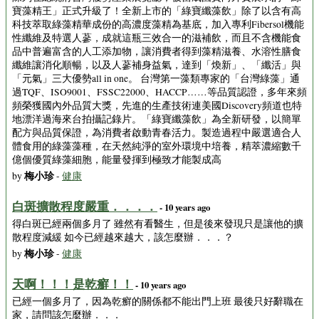
寶藻精王」正式升級了！全新上市的「綠寶纖藻飲」除了以含有高
科技萃取綠藻精華成份的高濃度藻精為基底，加入專利Fibersol機能
性纖維及特選人蔘，成就這瓶三效合一的滋補飲，而且不含機能食
品中普遍富含的人工添加物，讓消費者得到藻精滋養、水溶性膳食
纖維讓消化順暢，以及人蔘補身益氣，達到「煥新」、「纖活」與
「元氣」三大優勢all in one。 台灣第一藻類專家的「台灣綠藻」通
過TQF、ISO9001、FSSC22000、HACCP……等品質認證，多年來頻
頻榮獲國內外品質大獎，先進的生產技術連美國Discovery頻道也特
地漂洋過海來台拍攝記錄片。「綠寶纖藻飲」為全新研發，以簡單
配方與品質保證，為消費者啟動青春活力。製造過程中嚴選適合人
體食用的綠藻藻種，在天然純淨的室外環境中培養，精萃濃縮數千
億個優質綠藻細胞，能量發揮到極致才能製成高
梅小珍
by
-
健康
白斑擴散程度嚴重．．．．
- 10 years ago
得白斑已經兩個多月了 雖然有看醫生，但是後來發現只是讓他的擴
散程度減緩 如今已經越來越大，該怎麼辦．．．？
梅小珍
by
-
健康
天啊！！！是乾癬！！
- 10 years ago
已經一個多月了，因為乾癬的關係都不能出門上班 最後只好辭職在
家，請問該怎麼辦．．．