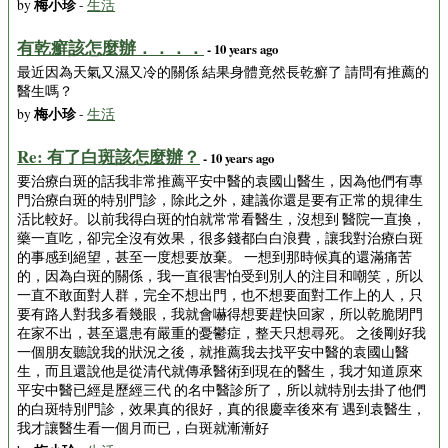
梅小珍
by
-
生活
有乾癬該怎麼辦．．．．
- 10 years ago
最近因為天氣又濕又冷的關係 結果身體竟然長乾癬了 請問有推薦的
醫生嗎？
梅小珍
by
-
生活
Re: 有了白斑該怎麼辦？
- 10 years ago
要治療白斑的話我非常推薦平安中醫的袁國山醫生，因為他們有專
門治療白斑的特別門診，除此之外，建議你還是要有正常的規律生
活比較好。以前我得白斑的怕就常常看醫生，沒想到 醫院一直換，
藥一直吃，卻完全沒有效果，很多錢都白白浪費，讓我對治療白斑
的事感到絕望，甚至一度想要放棄。 一想到那時候真的還滿痛苦
的，因為白斑的關係，我一直很害怕受到別人的注目和嘲笑，所以
一直不敢面對人群，完全不想出門，也不想要面對工作上的人，只
要有路人對我多看幾眼，我就會嚇得想要趕快回家，所以乾脆閉門
在家不出，甚至還患有嚴重的憂鬱症，整天只想尋死。 之後剛好我
一個朋友聽說我的狀況之後，就推薦我去找平安中醫的袁國山醫
生，而且還說他是從清代就傳承醫術到現在的醫生，我才知道原來
平安中醫已經是歷經三代 的名中醫診所了，所以就特別去掛了他們
的白斑特別門診，效果真的很好，真的很慶幸後來有 遇到袁醫生，
我才讓醫生看一個月而已，白斑就漸漸好