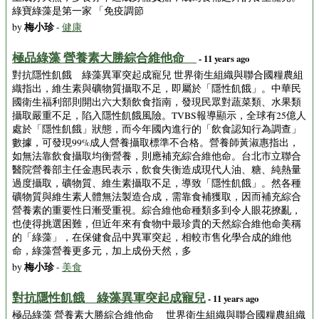
綠寶綠藻是第一家 「免疫調節
梅小珍
by
-
健康
極品綠藻 營養素大勝綜合維他命
- 11 years ago
對抗隱性飢餓 綠藻異軍突起成寵兒 世界衛生組織與聯合國糧農組
織指出，維生素與礦物質攝取不足，即屬於「隱性飢餓」。中華民
國衛生福利部則開出六大類飲食指南，發現民眾對蔬菜類、水果類
攝取嚴重不足，陷入隱性飢餓風險。TVBS報導顯示，全球有25億人
處於「隱性飢餓」狀態，而今年國內進行的「飲食認知行為調查」
數據，可發現99%成人營養攝取標準不合格。營養師黃淑惠指出，
如無法靠飲食攝取均衡營養，則應補充綜合維他命。台北市立聯合
醫院營養部主任金惠民表示，飲食失衡造成現代人油、糖、純熱量
過度攝取，礦物質、維生素攝取不足，導致「隱性飢餓」。然各種
礦物質與維生素人體無法製造合成，需靠食補獲取，因而補充綜合
營養素的重要性日漸受重視。綜合維他命種類多到令人眼花撩亂，
也使得挑選困難，但近年來有食物中最珍貴的天然綜合維他命美稱
的「綠藻」，在保健食品中異軍突起，相較市售化學合成的維他
命，綠藻營養更多元，加上成份天然，多
梅小珍
by
-
美食
對抗隱性飢餓 綠藻異軍突起成寵兒
- 11 years ago
極品綠藻 營養素大勝綜合維他命 世界衛生組織與聯合國糧農組織