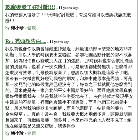
乾癬復發了好討厭!!!!
- 11 years ago
我的乾癬又復發了!!!!!天啊好討厭喔，有沒有誰可以告訴我該怎麼
辦!!!!
梅小珍
by
-
健康
Re: 禿頭想告白....
- 11 years ago
我以前也像你以前曾經嚴重掉髮過，到最後頭部ｍ型禿的地方非常
明顯，所以大學的時候要出去聯誼、參加社團活動什麼的都不敢參
加，因為很怕自己變成別人注目的焦點。 那時候我也有習慣性洗護
髮的洗髮精，也看了一次次醫生，可是最後都徒勞無功，怎麼看都
怎麼沒有效果，到最後就放棄了，想說以後大概就是這樣子了吧。
後來有一次機會剛好碰到我爸的朋友，印象中他原本是禿頭，可是
那一次見到他的時候竟然已經沒有了，好奇之下我就問他怎麼辦到
的。原來他是去一家台北的平安中醫給看好的，而且他說效果真的
很好很推薦我去，於是我就半信半疑地去了。 去的時候才發現平安
中醫真的不簡單，裡面的袁醫生不僅專業，而且他們三代都是中
醫，所以對我的症狀非常瞭解，而且他還開了一帖祖傳的藥方「千
金生髮草」。真的非常神奇，我服藥大概才兩個多月，頭髮就明顯
長回來了，再繼續服藥一個多月，本來ｍ型禿的地方都不見了!!!到
現在頭髮還是又濃又密喔，我覺得你
梅小珍
by
-
健康