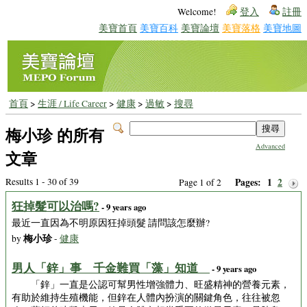
Welcome!
登入
註冊
美寶首頁
美寶百科
美寶論壇
美寶落格
美寶地圖
首頁
>
生涯 / Life Career
>
健康
>
過敏
>
搜尋
梅小珍 的所有
Advanced
文章
Results 1 - 30 of 39
Pages:
1
2
Page 1 of 2
狂掉髮可以治嗎?
- 9 years ago
最近一直因為不明原因狂掉頭髮 請問該怎麼辦?
梅小珍
by
-
健康
男人「鋅」事 千金難買「藻」知道
- 9 years ago
「鋅」一直是公認可幫男性增強體力、旺盛精神的營養元素，
有助於維持生殖機能，但鋅在人體內扮演的關鍵角色，往往被忽