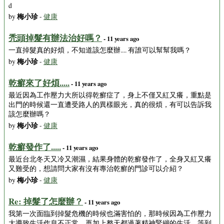
d
梅小珍
by
-
健康
禿頭掉髮有辦法治好嗎？
- 11 years ago
一直掉髮真的好煩，不知道該怎麼辦.... 有誰可以幫幫我嗎？
梅小珍
by
-
健康
乾癬來了好煩.....
- 11 years ago
最近因為工作壓力大所以得乾癬症了，身上不僅又紅又癢，重點是
出門的時候還一直遭受路人的異樣眼光，真的很煩，有可以告訴我
該怎麼辦嗎？
梅小珍
by
-
健康
乾癬發作了.....
- 11 years ago
最近台北冬天又冷又潮濕，結果身體的乾癬發作了，全身又紅又癢
又難受的，想請問大家有沒有專治乾癬的門診可以介紹？
梅小珍
by
-
健康
Re: 掉髮了怎麼辦？
- 11 years ago
我第一次面臨到掉髮危機的時候也滿害怕的，那時候因為工作壓力
大導致生活作息不正常，再加上整天都過著精神緊繃的生活，等到