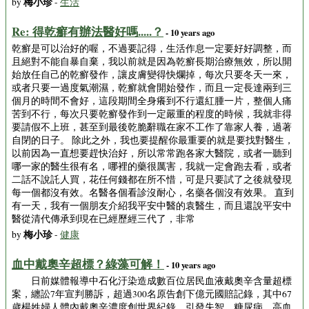
梅小珍
by
-
生活
Re: 得乾癬有辦法醫好嗎.....？
- 10 years ago
乾癬是可以治好的喔，不過要記得，生活作息一定要好好調整，而
且絕對不能自暴自棄，我以前就是因為乾癬長期治療無效，所以開
始放任自己的乾癬發作，讓皮膚變得快爛掉，每次只要冬天一來，
或者只要一過度氣潮濕，乾癬就會開始發作，而且一定長達兩到三
個月的時間不會好，這段期間全身癢到不行還紅腫一片，整個人痛
苦到不行，每次只要乾癬發作到一定嚴重的程度的時候，我就非得
要請假不上班，甚至到最後乾脆辭職在家不工作了靠家人養，過著
自閉的日子。 除此之外，我也要提醒你最重要的就是要找對醫生，
以前因為一直想要趕快治好，所以常常跑各家大醫院，或者一聽到
哪一家的醫生很有名，哪裡的藥很厲害，我就一定會跑去看，或者
二話不說託人買，花任何錢都在所不惜，可是只要試了之後就發現
每一個都沒有效。名醫各個看診沒耐心，名藥各個沒有效果。 直到
有一天，我有一個朋友介紹我平安中醫的袁醫生，而且還說平安中
醫從清代傳承到現在已經歷經三代了，非常
梅小珍
by
-
健康
血中戴奧辛超標？綠藻可解！
- 10 years ago
日前媒體報導中石化汙染造成數百位居民血液戴奧辛含量超標
案，纏訟7年宣判勝訴，超過300名原告創下億元國賠記錄，其中67
歲楊姓婦人體內戴奧辛濃度創世界紀錄，引發失智、糖尿病、高血