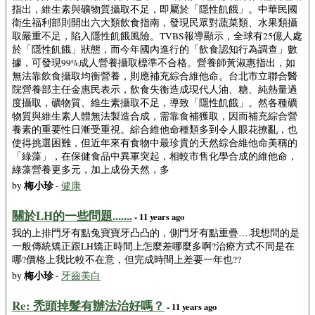
指出，維生素與礦物質攝取不足，即屬於「隱性飢餓」。中華民國
衛生福利部則開出六大類飲食指南，發現民眾對蔬菜類、水果類攝
取嚴重不足，陷入隱性飢餓風險。TVBS報導顯示，全球有25億人處
於「隱性飢餓」狀態，而今年國內進行的「飲食認知行為調查」數
據，可發現99%成人營養攝取標準不合格。營養師黃淑惠指出，如
無法靠飲食攝取均衡營養，則應補充綜合維他命。台北市立聯合醫
院營養部主任金惠民表示，飲食失衡造成現代人油、糖、純熱量過
度攝取，礦物質、維生素攝取不足，導致「隱性飢餓」。然各種礦
物質與維生素人體無法製造合成，需靠食補獲取，因而補充綜合營
養素的重要性日漸受重視。綜合維他命種類多到令人眼花撩亂，也
使得挑選困難，但近年來有食物中最珍貴的天然綜合維他命美稱的
「綠藻」，在保健食品中異軍突起，相較市售化學合成的維他命，
綠藻營養更多元，加上成份天然，多
梅小珍
by
-
健康
關於LH的一些問題.......
- 11 years ago
我的上排門牙有點兔寶寶牙凸凸的，側門牙有點重疊….我想問的是
一般傳統矯正跟LH矯正時間上怎麼差哪麼多啊?治療方式不同是在
哪?價格上我比較不在意，但完成時間上差要一年也??
梅小珍
by
-
牙齒美白
Re: 禿頭掉髮有辦法治好嗎？
- 11 years ago