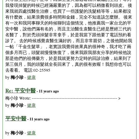
我發現掉髮的時候已經滿嚴重的了，因為都可以稍微看到頭皮。 後
來我就四處找醫生治療，也買了一些護髮的洗髮精等等，結果都沒
有什麼效，結果浪費很多時間和金錢，完全不知道該怎麼辦。 後來
有一次和我同事聊天的時候聊到這個情況，他推薦我一家台北的平
安中醫，說他們滿有名的，而且主治醫生袁醫生已經是歷經三代的
名醫了，對於禿頭掉髮非常拿手，於是我當下跟他要了電話預約看
診了。 去的時候感覺袁醫生滿好的，而且非常親切，之後他開給我
一帖「千金生髮草」，老實說我覺得效果真的很神奇，我才吃了兩
個多月而已，頭髮就慢慢恢復了，後來我跟我朋友分享的時候他說
那是他們的祖傳藥方，於是我就更努力定時的回診治療，結果到了
第三個月，我的頭髮就全長回來了，真的很有效喔！我想你也可以
去看看。 電話:02-25595
梅小珍
by
-
健康
Re: 平安中醫
- 11 years ago
梅小珍 Wrote: ------------------------------------------------------- >
梅小珍
by
-
健康
平安中醫
- 11 years ago
梅小珍
by
-
健康