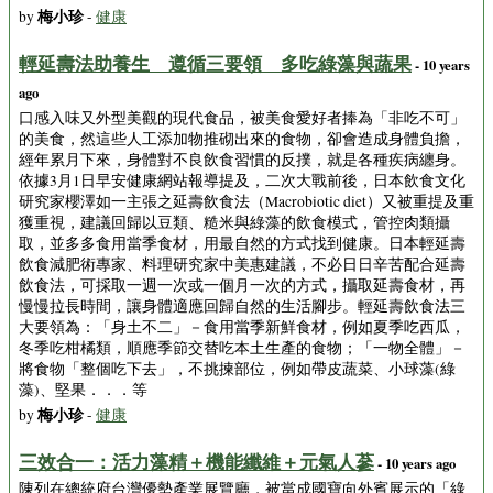
梅小珍
by
-
健康
輕延壽法助養生 遵循三要領 多吃綠藻與蔬果
- 10 years
ago
口感入味又外型美觀的現代食品，被美食愛好者捧為「非吃不可」
的美食，然這些人工添加物推砌出來的食物，卻會造成身體負擔，
經年累月下來，身體對不良飲食習慣的反撲，就是各種疾病纏身。
依據3月1日早安健康網站報導提及，二次大戰前後，日本飲食文化
研究家櫻澤如一主張之延壽飲食法（Macrobiotic diet）又被重提及重
獲重視，建議回歸以豆類、糙米與綠藻的飲食模式，管控肉類攝
取，並多多食用當季食材，用最自然的方式找到健康。日本輕延壽
飲食減肥術專家、料理研究家中美惠建議，不必日日辛苦配合延壽
飲食法，可採取一週一次或一個月一次的方式，攝取延壽食材，再
慢慢拉長時間，讓身體適應回歸自然的生活腳步。輕延壽飲食法三
大要領為：「身土不二」－食用當季新鮮食材，例如夏季吃西瓜，
冬季吃柑橘類，順應季節交替吃本土生產的食物；「一物全體」－
將食物「整個吃下去」，不挑揀部位，例如帶皮蔬菜、小球藻(綠
藻)、堅果．．．等
梅小珍
by
-
健康
三效合一：活力藻精＋機能纖維＋元氣人蔘
- 10 years ago
陳列在總統府台灣優勢產業展覽廳，被當成國寶向外賓展示的「綠