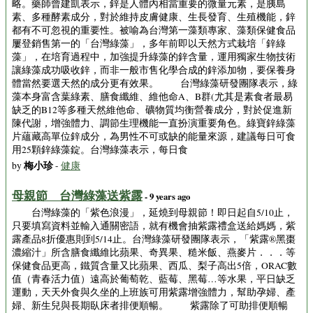
略。藥師曾建凱表示，鋅是人體內相當重要的微量元素，是胰島
素、多種酵素成分，對於維持皮膚健康、生長發育、生殖機能，鋅
都有不可忽視的重要性。被喻為台灣第一藻類專家、藻類保健食品
屢登銷售第一的「台灣綠藻」，多年前即以天然方式栽培「鋅綠
藻」，在培育過程中，加強提升綠藻的鋅含量，運用獨家生物技術
讓綠藻成功吸收鋅，而非一般市售化學合成的鋅添加物，要保養身
體當然要選天然的成分更有效果。 台灣綠藻研發團隊表示，綠
藻本身富含葉綠素、膳食纖維、維他命A、B群(尤其是素食者最易
缺乏的B12等多種天然維他命、礦物質均衡營養成分，對於促進新
陳代謝，增強體力、調節生理機能一直扮演重要角色。綠寶鋅綠藻
片蘊藏高單位鋅成分，為男性不可或缺的能量來源，建議每日可食
用25顆鋅綠藻錠。台灣綠藻表示，每日食
梅小珍
by
-
健康
母親節 台灣綠藻送紫露
- 9 years ago
台灣綠藻的「紫色浪漫」，延燒到母親節！即日起自5/10止，
只要填寫資料並輸入通關密語，就有機會抽紫露禮盒送給媽媽，紫
露產品8折優惠則到5/14止。台灣綠藻研發團隊表示，「紫露®黑棗
濃縮汁」所含膳食纖維比蘋果、奇異果、糙米飯、燕麥片．．．等
保健食品更高，鐵質含量又比蘋果、西瓜、梨子高出5倍，ORAC數
值（青春活力值）遠高於葡萄乾、藍莓、黑莓…等水果，平日缺乏
運動，天天外食與久坐的上班族可用紫露增強體力，幫助孕婦、產
婦、新生兒與長期臥床者排便順暢。 紫露除了可助排便順暢