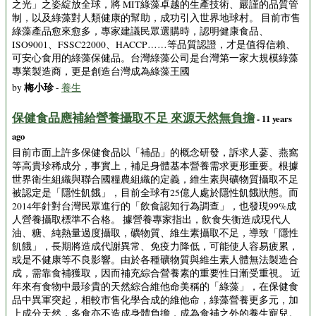
之光」之姿綻放全球，將 MIT綠藻卓越的生產技術、嚴謹的品質管
制，以及綠藻對人類健康的幫助，成功引入世界地球村。 目前市售
綠藻產品愈來愈多，專家建議民眾選購時，認明健康食品、
ISO9001、FSSC22000、HACCP……等品質認證，才是值得信賴、
可安心食用的綠藻保健品。台灣綠藻公司是台灣第一家大規模綠藻
專業製造商，更是創造台灣成為綠藻王國
梅小珍
by
-
養生
保健食品應補給營養攝取不足 來源天然無負擔
- 11 years
ago
目前市面上許多保健食品以「補品」的概念研發，訴求人蔘、燕窩
等高貴珍稀成分，事實上，補足身體基本營養需求更形重要。根據
世界衛生組織與聯合國糧農組織的定義，維生素與礦物質攝取不足
被認定是「隱性飢餓」，目前全球有25億人處於隱性飢餓狀態。而
2014年針對台灣民眾進行的「飲食認知行為調查」，也發現99%成
人營養攝取標準不合格。 據營養專家指出，飲食失衡造成現代人
油、糖、純熱量過度攝取，礦物質、維生素攝取不足，導致「隱性
飢餓」，長期將造成代謝異常、免疫力降低，可能使人容易疲累，
或是不健康等不良影響。由於各種礦物質與維生素人體無法製造合
成，需靠食補獲取，因而補充綜合營養素的重要性日漸受重視。 近
年來有食物中最珍貴的天然綜合維他命美稱的「綠藻」，在保健食
品中異軍突起，相較市售化學合成的維他命，綠藻營養更多元，加
上成分天然，多食亦不造成身體負擔，成為食補之外的養生寵兒。