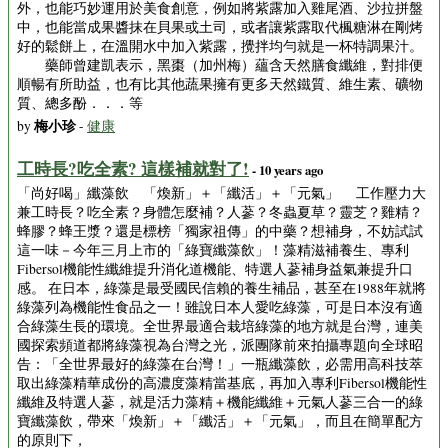
外，也能巧妙運用於美食創意，例如將紫露加入雞尾酒、沙拉拼盤
中，也能當成果醬抹在貝果或土司，或者讓紫露取代楓糖淋在剛烤
好的鬆餅上，在溫開水中加入紫露，攪拌均勻就是一杯特調果汁。
藥師曾建凱表示，黑棗（加州梅）蘊含天然膳食纖維，對排便
順暢有所助益，也有比其他蔬果擁有更多天然鐵質、維生素、礦物
質、總多酚．．．等
梅小珍
by
-
健康
工時長?吃全素? 這樣補就對了!
- 10 years ago
「尚好喝」纖藻飲 「煥新」＋「纖活」＋「元氣」 工作壓力大
兼工時長？吃全素？身體怎麼補？人蔘？冬蟲夏草？靈芝？雞精？
蜂膠？蜂王漿？還是標榜「獨家祖傳」的中藥？想補身，不妨試試
這一味－今年三月上市的「綠寶纖藻飲」！藻精滋補養生、專利
Fibersol機能性纖維提升消化道機能、特選人蔘補身益氣兼提升口
感。 在日本，綠藻是最受國民信賴的養生補品，甚至在1988年就將
綠藻列為機能性食品之一！雖說日本人愛吃綠藻，可是日本沒有適
合綠藻生長的環境。全世界最適合栽培綠藻的地方就是台灣，連美
國探索頻道都將綠藻視為台灣之光，派團隊前來拍攝專題向全球昭
告：「全世界最好的綠藻在台灣！」一瓶纖藻飲，必需用高科技萃
取出綠藻精華成份的高濃度藻精當基底，再加入專利Fibersol機能性
纖維及特選人蔘，就是活力藻精＋機能纖維＋元氣人蔘三合一的綠
寶纖藻飲，帶來「煥新」＋「纖活」＋「元氣」，而且在簡單配方
的原則下，