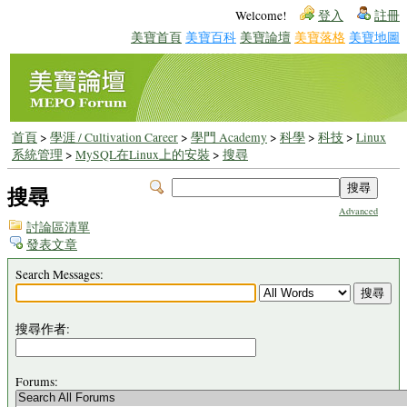
Welcome!
登入
註冊
美寶首頁
美寶百科
美寶論壇
美寶落格
美寶地圖
首頁
>
學涯 / Cultivation Career
>
學門 Academy
>
科學
>
科技
>
Linux
系統管理
>
MySQL在Linux上的安裝
>
搜尋
搜尋
Advanced
討論區清單
發表文章
Search Messages:
搜尋作者:
Forums: