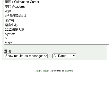
選項:
MEPO forum
is powered by
Phorum
.