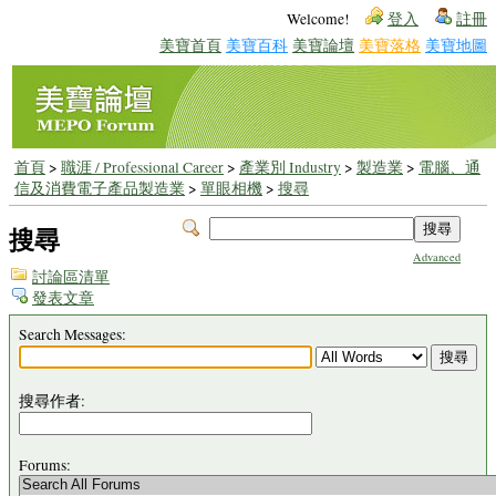
Welcome!
登入
註冊
美寶首頁
美寶百科
美寶論壇
美寶落格
美寶地圖
首頁
>
職涯 / Professional Career
>
產業別 Industry
>
製造業
>
電腦、通
信及消費電子產品製造業
>
單眼相機
>
搜尋
搜尋
Advanced
討論區清單
發表文章
Search Messages:
搜尋作者:
Forums: