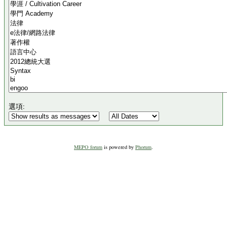
選項:
MEPO forum
is powered by
Phorum
.