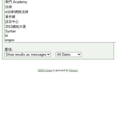
選項:
MEPO forum
is powered by
Phorum
.