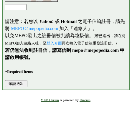
Yahoo!
Hotmail
請注意：若您以
或
之電子信箱註冊，請先
將
MEPO@mepopedia.com
加入「連絡人」。
以免MEPO發出之註冊信被判讀為垃圾信。
(若已送出，請在將
MEPO加入連絡人後，至
登入介面
再次輸入電子信箱重發註冊信。)
若仍無法收到註冊信，請寫信到 mepo@mepopedia.com 申
請啟用帳號。
*Required Items
MEPO forum
is powered by
Phorum
.