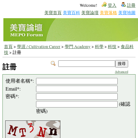
Welcome!
登入
註冊
美寶首頁
美寶百科
美寶論壇
美寶落格
美寶地圖
首頁
>
學涯 / Cultivation Career
>
學門 Academy
>
科學
>
科技
>
食品科
技
> 註冊
註冊
Advanced
使用者名稱*:
Email*:
密碼*:
(確認
密碼)