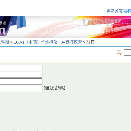
專區首頁
專
上學期
>
100-1《中國》竹進視傳一A-職涯探索
> 註冊
(確認密碼)