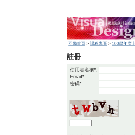
互動首頁
>
課程專區
>
100學年度
註冊
使用者名稱*:
Email*:
密碼*: