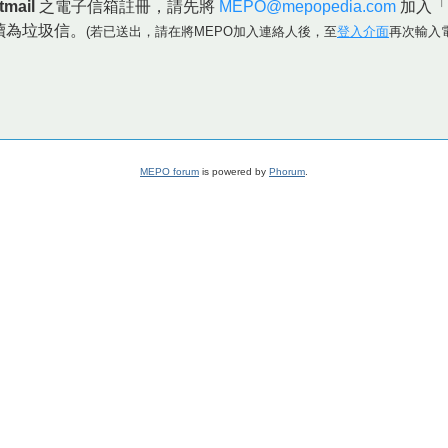
tmail
之電子信箱註冊，請先將
MEPO@mepopedia.com
加入「
讀為垃圾信。
(若已送出，請在將MEPO加入連絡人後，至
登入介面
再次輸入
MEPO forum
is powered by
Phorum
.