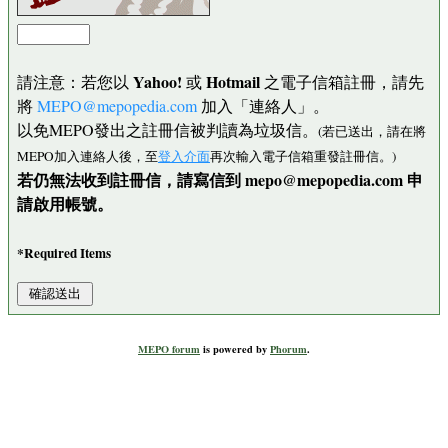
Yahoo!
Hotmail
請注意：若您以
或
之電子信箱註冊，請先
將
MEPO@mepopedia.com
加入「連絡人」。
以免MEPO發出之註冊信被判讀為垃圾信。
(若已送出，請在將
MEPO加入連絡人後，至
登入介面
再次輸入電子信箱重發註冊信。)
若仍無法收到註冊信，請寫信到 mepo@mepopedia.com 申
請啟用帳號。
*Required Items
MEPO forum
is powered by
Phorum
.