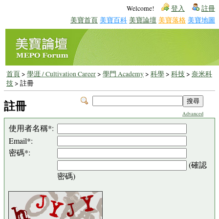
Welcome!
登入
註冊
美寶首頁
美寶百科
美寶論壇
美寶落格
美寶地圖
首頁
>
學涯 / Cultivation Career
>
學門 Academy
>
科學
>
科技
>
奈米科
技
> 註冊
註冊
Advanced
使用者名稱*:
Email*:
密碼*:
(確認
密碼)