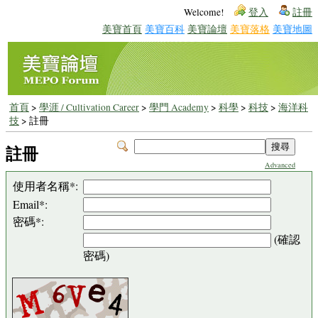
Welcome!
登入
註冊
美寶首頁
美寶百科
美寶論壇
美寶落格
美寶地圖
首頁
>
學涯 / Cultivation Career
>
學門 Academy
>
科學
>
科技
>
海洋科
技
> 註冊
註冊
Advanced
使用者名稱*:
Email*:
密碼*:
(確認
密碼)