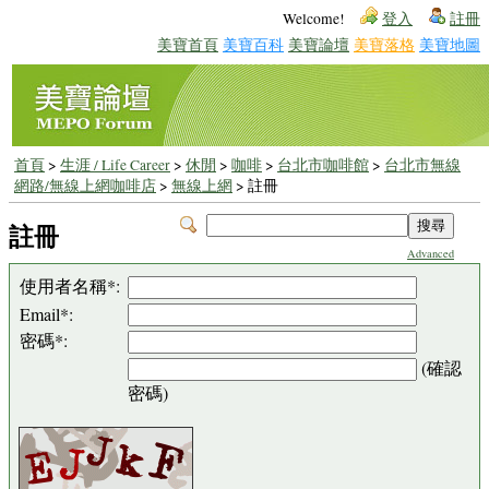
Welcome!
登入
註冊
美寶首頁
美寶百科
美寶論壇
美寶落格
美寶地圖
首頁
>
生涯 / Life Career
>
休閒
>
咖啡
>
台北市咖啡館
>
台北市無線
網路/無線上網咖啡店
>
無線上網
> 註冊
註冊
Advanced
使用者名稱*:
Email*:
密碼*:
(確認
密碼)