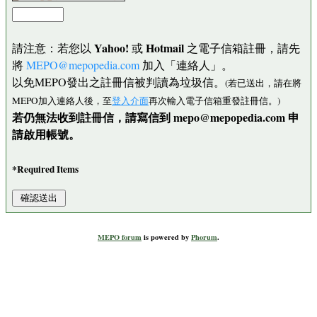
Yahoo!
Hotmail
請注意：若您以
或
之電子信箱註冊，請先
將
MEPO@mepopedia.com
加入「連絡人」。
以免MEPO發出之註冊信被判讀為垃圾信。
(若已送出，請在將
MEPO加入連絡人後，至
登入介面
再次輸入電子信箱重發註冊信。)
若仍無法收到註冊信，請寫信到 mepo@mepopedia.com 申
請啟用帳號。
*Required Items
MEPO forum
is powered by
Phorum
.