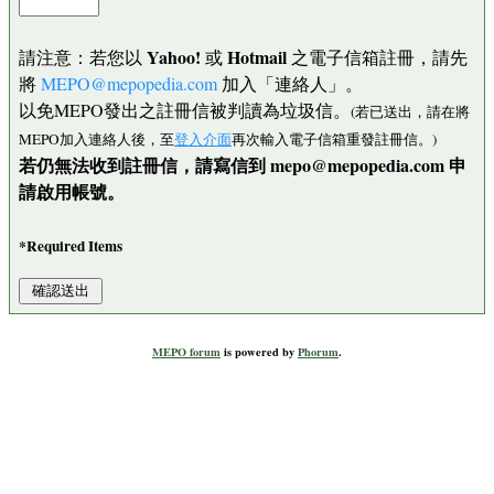
Yahoo!
Hotmail
請注意：若您以
或
之電子信箱註冊，請先
將
MEPO@mepopedia.com
加入「連絡人」。
以免MEPO發出之註冊信被判讀為垃圾信。
(若已送出，請在將
MEPO加入連絡人後，至
登入介面
再次輸入電子信箱重發註冊信。)
若仍無法收到註冊信，請寫信到 mepo@mepopedia.com 申
請啟用帳號。
*Required Items
MEPO forum
is powered by
Phorum
.