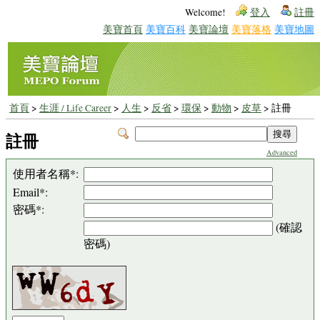
Welcome!
登入
註冊
美寶首頁
美寶百科
美寶論壇
美寶落格
美寶地圖
首頁
>
生涯 / Life Career
>
人生
>
反省
>
環保
>
動物
>
皮草
> 註冊
註冊
Advanced
使用者名稱*:
Email*:
密碼*:
(確認
密碼)