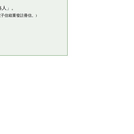
絡人」。
子信箱重發註冊信。)