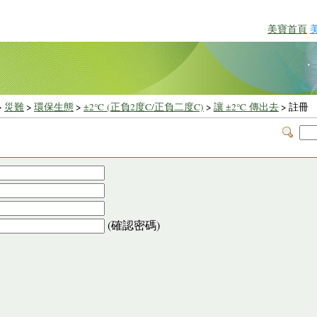
美寶首頁
>
災難
>
環保生態
>
±2℃ (正負2度C/正負二度C)
>
讓 ±2℃ 傳出去
> 註冊
(確認密碼)