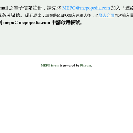
mail
之電子信箱註冊，請先將
MEPO@mepopedia.com
加入「連
讀為垃圾信。
(若已送出，請在將MEPO加入連絡人後，至
登入介面
再次輸入電
po@mepopedia.com 申請啟用帳號。
MEPO forum
is powered by
Phorum
.