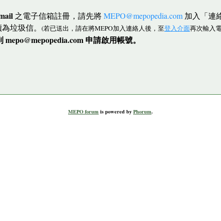
mail
之電子信箱註冊，請先將
MEPO@mepopedia.com
加入「連
讀為垃圾信。
(若已送出，請在將MEPO加入連絡人後，至
登入介面
再次輸入電
po@mepopedia.com 申請啟用帳號。
MEPO forum
is powered by
Phorum
.