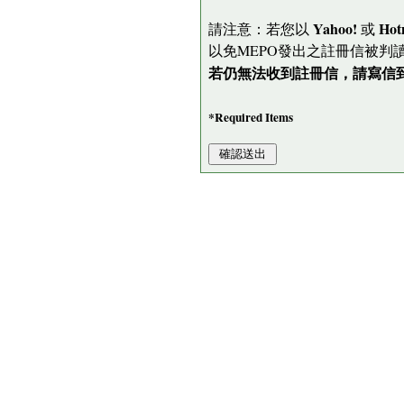
Yahoo!
Hot
請注意：若您以
或
以免MEPO發出之註冊信被判
若仍無法收到註冊信，請寫信到 me
*Required Items