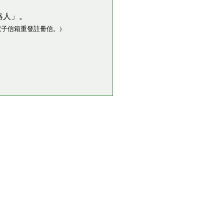
絡人」。
子信箱重發註冊信。)