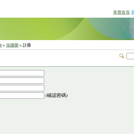
美寶首頁
物
>
張國榮
> 註冊
(確認密碼)