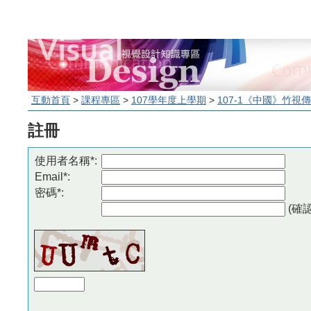
互動首頁
>
課程專區
>
107學年度上學期
>
107-1《中國》竹視傳
註冊
使用者名稱*:
Email*:
密碼*:
(確