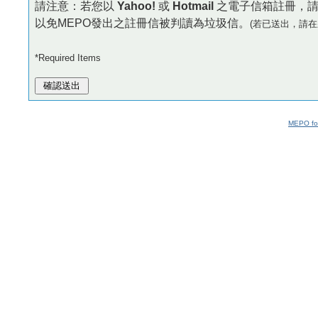
請注意：若您以
Yahoo!
或
Hotmail
之電子信箱註冊，
以免MEPO發出之註冊信被判讀為垃圾信。
(若已送出，請在
*Required Items
MEPO fo