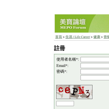
首頁
>
生涯 / Life Career
>
健康
>
曾
註冊
使用者名稱*:
Email*:
密碼*: