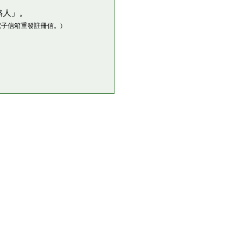
絡人」。
子信箱重發註冊信。)