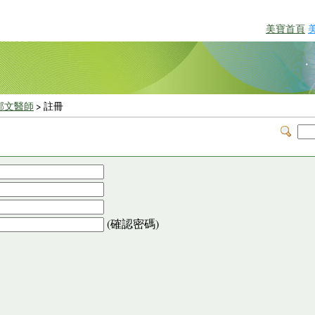
美寶首頁
郁文醫師
> 註冊
(確認密碼)