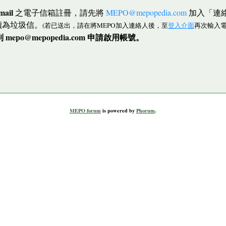
mail
之電子信箱註冊，請先將
MEPO@mepopedia.com
加入「連
讀為垃圾信。
(若已送出，請在將MEPO加入連絡人後，至
登入介面
再次輸入電
po@mepopedia.com 申請啟用帳號。
MEPO forum
is powered by
Phorum
.