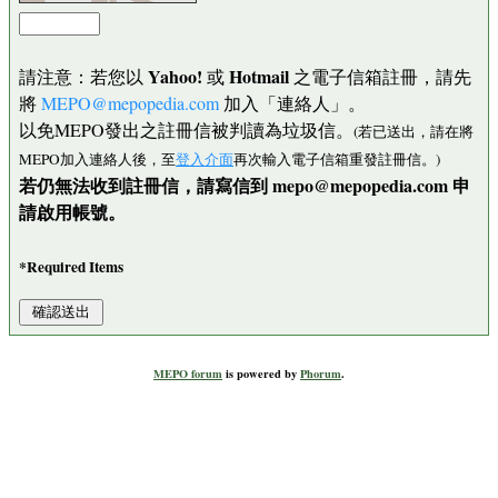
Yahoo!
Hotmail
請注意：若您以
或
之電子信箱註冊，請先
將
MEPO@mepopedia.com
加入「連絡人」。
以免MEPO發出之註冊信被判讀為垃圾信。
(若已送出，請在將
MEPO加入連絡人後，至
登入介面
再次輸入電子信箱重發註冊信。)
若仍無法收到註冊信，請寫信到 mepo@mepopedia.com 申
請啟用帳號。
*Required Items
MEPO forum
is powered by
Phorum
.