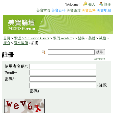
Welcome!
登入
註冊
美寶首頁
美寶百科
美寶論壇
美寶落格
美寶地圖
首頁
>
學涯 / Cultivation Career
>
學門 Academy
>
醫學
>
美體
>
減脂
>
瘦身
>
隔空溶脂
> 註冊
註冊
Advanced
使用者名稱*:
Email*:
密碼*:
(確認
密碼)