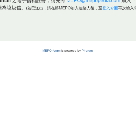
tmail
之電子信箱註冊，請先將
MEPO@mepopedia.com
加入「
讀為垃圾信。
(若已送出，請在將MEPO加入連絡人後，至
登入介面
再次輸入
MEPO forum
is powered by
Phorum
.