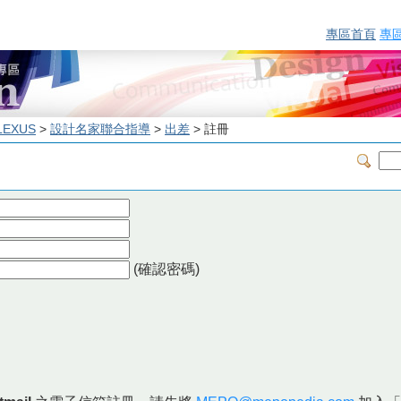
專區首頁
專
LEXUS
>
設計名家聯合指導
>
出差
> 註冊
(確認密碼)