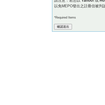
請注意：若您以
Yahoo!
或
Ho
以免MEPO發出之註冊信被判
*Required Items