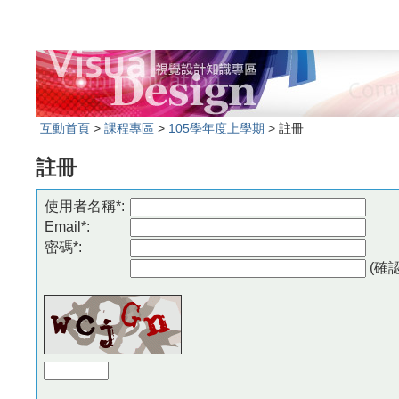
互動首頁
>
課程專區
>
105學年度上學期
> 註冊
註冊
使用者名稱*:
Email*:
密碼*:
(確