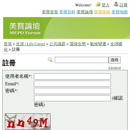
Welcome!
登入
註冊
美寶首頁
美寶百科
美寶論壇
美寶落格
美寶地圖
首頁
>
生涯 / Life Career
>
公共議題
>
環保生態
>
氣候變遷
>
全球暖
化
> 註冊
註冊
Advanced
使用者名稱*:
Email*:
密碼*:
(確認
密碼)