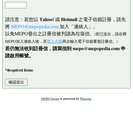
Yahoo!
Hotmail
請注意：若您以
或
之電子信箱註冊，請先
將
MEPO@mepopedia.com
加入「連絡人」。
以免MEPO發出之註冊信被判讀為垃圾信。
(若已送出，請在將
MEPO加入連絡人後，至
登入介面
再次輸入電子信箱重發註冊信。)
若仍無法收到註冊信，請寫信到 mepo@mepopedia.com 申
請啟用帳號。
*Required Items
MEPO forum
is powered by
Phorum
.