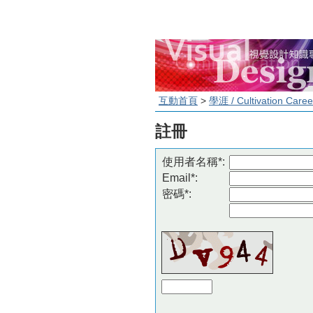
互動首頁
>
學涯 / Cultivation Caree
註冊
使用者名稱*:
Email*:
密碼*: