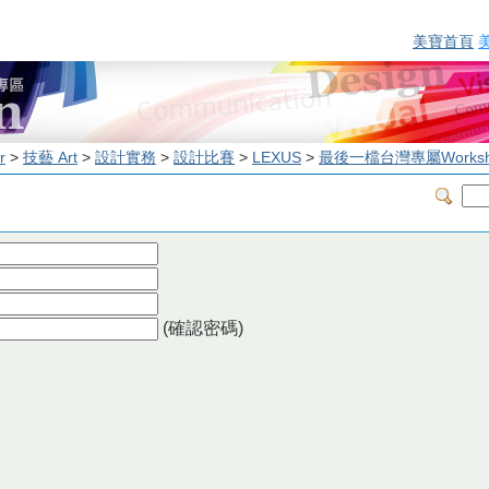
美寶首頁
r
>
技藝 Art
>
設計實務
>
設計比賽
>
LEXUS
>
最後一檔台灣專屬Worksh
(確認密碼)