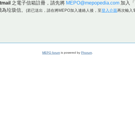
tmail
之電子信箱註冊，請先將
MEPO@mepopedia.com
加入「
讀為垃圾信。
(若已送出，請在將MEPO加入連絡人後，至
登入介面
再次輸入
MEPO forum
is powered by
Phorum
.