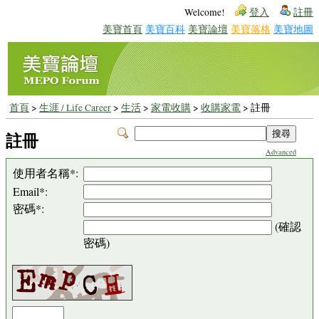
Welcome!
登入
註冊
美寶首頁
美寶百科
美寶論壇
美寶落格
美寶地圖
首頁
>
生涯 / Life Career
>
生活
>
家電收購
>
收購家電
> 註冊
註冊
Advanced
使用者名稱*:
Email*:
密碼*:
(確認
密碼)