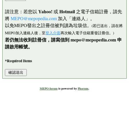
Yahoo!
Hotmail
請注意：若您以
或
之電子信箱註冊，請先
將
MEPO@mepopedia.com
加入「連絡人」。
以免MEPO發出之註冊信被判讀為垃圾信。
(若已送出，請在將
MEPO加入連絡人後，至
登入介面
再次輸入電子信箱重發註冊信。)
若仍無法收到註冊信，請寫信到 mepo@mepopedia.com 申
請啟用帳號。
*Required Items
MEPO forum
is powered by
Phorum
.