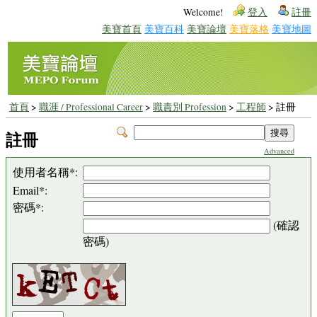
Welcome!
登入
註冊
美寶首頁
美寶百科
美寶論壇
美寶落格
美寶地圖
首頁
>
職涯 / Professional Career
>
職責別 Profession
>
工程師
> 註冊
註冊
Advanced
使用者名稱*:
Email*:
密碼*:
(確認
密碼)