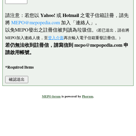
Yahoo!
Hotmail
請注意：若您以
或
之電子信箱註冊，請先
將
MEPO@mepopedia.com
加入「連絡人」。
以免MEPO發出之註冊信被判讀為垃圾信。
(若已送出，請在將
MEPO加入連絡人後，至
登入介面
再次輸入電子信箱重發註冊信。)
若仍無法收到註冊信，請寫信到 mepo@mepopedia.com 申
請啟用帳號。
*Required Items
MEPO forum
is powered by
Phorum
.