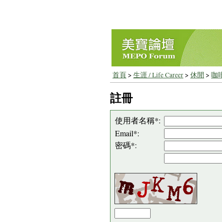
首頁
>
生涯 / Life Career
>
休閒
>
咖
註冊
使用者名稱*:
Email*:
密碼*: