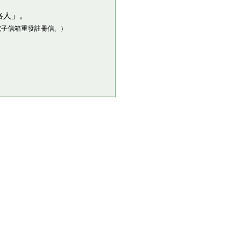
絡人」。
子信箱重發註冊信。)