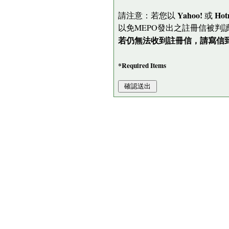
Yahoo!
Hot
請注意：若您以
或
以免MEPO發出之註冊信被判
若仍無法收到註冊信，請寫信到 me
*Required Items