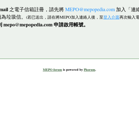
mail
之電子信箱註冊，請先將
MEPO@mepopedia.com
加入「連
讀為垃圾信。
(若已送出，請在將MEPO加入連絡人後，至
登入介面
再次輸入電
po@mepopedia.com 申請啟用帳號。
MEPO forum
is powered by
Phorum
.