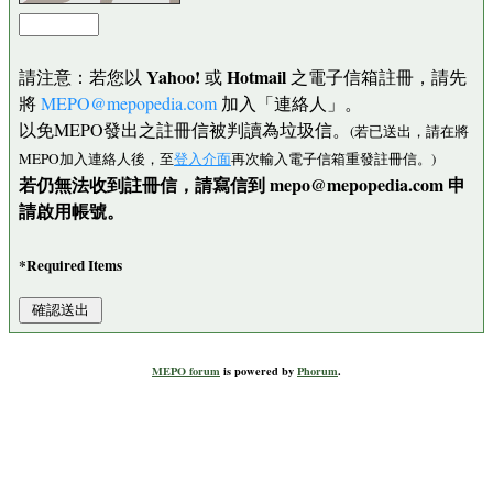
Yahoo!
Hotmail
請注意：若您以
或
之電子信箱註冊，請先
將
MEPO@mepopedia.com
加入「連絡人」。
以免MEPO發出之註冊信被判讀為垃圾信。
(若已送出，請在將
MEPO加入連絡人後，至
登入介面
再次輸入電子信箱重發註冊信。)
若仍無法收到註冊信，請寫信到 mepo@mepopedia.com 申
請啟用帳號。
*Required Items
MEPO forum
is powered by
Phorum
.