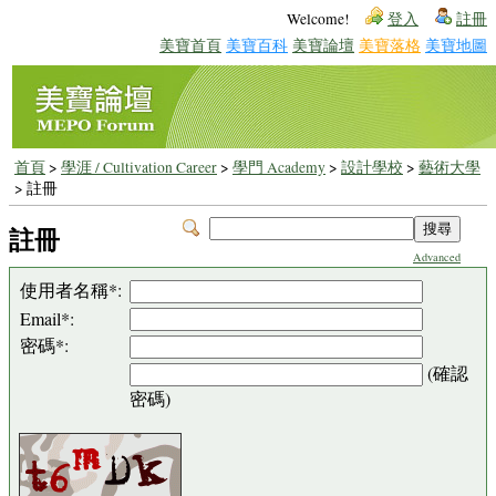
Welcome!
登入
註冊
美寶首頁
美寶百科
美寶論壇
美寶落格
美寶地圖
首頁
>
學涯 / Cultivation Career
>
學門 Academy
>
設計學校
>
藝術大學
> 註冊
註冊
Advanced
使用者名稱*:
Email*:
密碼*:
(確認
密碼)