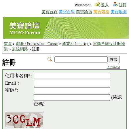
Welcome!
登入
註冊
美寶首頁
美寶百科
美寶論壇
美寶落格
美寶地圖
首頁
>
職涯 / Professional Career
>
產業別 Industry
>
電腦系統設計服務
業
>
無線網路
> 註冊
註冊
Advanced
使用者名稱*:
Email*:
密碼*:
(確認
密碼)