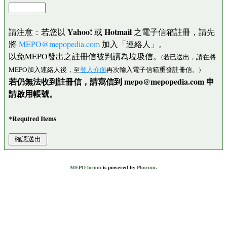
Yahoo!
Hotmail
請注意：若您以
或
之電子信箱註冊，請先
將
MEPO@mepopedia.com
加入「連絡人」。
以免MEPO發出之註冊信被判讀為垃圾信。
(若已送出，請在將
MEPO加入連絡人後，至
登入介面
再次輸入電子信箱重發註冊信。)
若仍無法收到註冊信，請寫信到 mepo@mepopedia.com 申
請啟用帳號。
*Required Items
MEPO forum
is powered by
Phorum
.