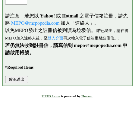
Yahoo!
Hotmail
請注意：若您以
或
之電子信箱註冊，請先
將
MEPO@mepopedia.com
加入「連絡人」。
以免MEPO發出之註冊信被判讀為垃圾信。
(若已送出，請在將
MEPO加入連絡人後，至
登入介面
再次輸入電子信箱重發註冊信。)
若仍無法收到註冊信，請寫信到 mepo@mepopedia.com 申
請啟用帳號。
*Required Items
MEPO forum
is powered by
Phorum
.