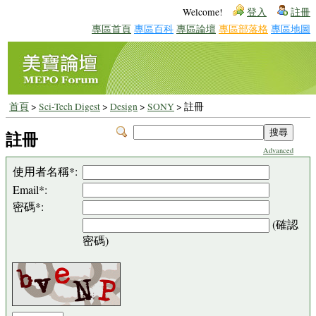
Welcome!
登入
註冊
專區首頁
專區百科
專區論壇
專區部落格
專區地圖
首頁
>
Sci-Tech Digest
>
Design
>
SONY
> 註冊
註冊
Advanced
使用者名稱*:
Email*:
密碼*:
(確認
密碼)