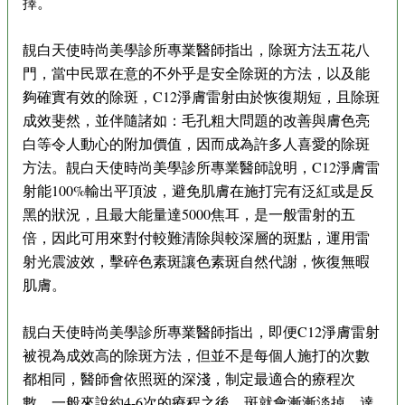
擇。
靚白天使時尚美學診所專業醫師指出，除斑方法五花八
門，當中民眾在意的不外乎是安全除斑的方法，以及能
夠確實有效的除斑，C12淨膚雷射由於恢復期短，且除斑
成效斐然，並伴隨諸如：毛孔粗大問題的改善與膚色亮
白等令人動心的附加價值，因而成為許多人喜愛的除斑
方法。靚白天使時尚美學診所專業醫師說明，C12淨膚雷
射能100%輸出平頂波，避免肌膚在施打完有泛紅或是反
黑的狀況，且最大能量達5000焦耳，是一般雷射的五
倍，因此可用來對付較難清除與較深層的斑點，運用雷
射光震波效，擊碎色素斑讓色素斑自然代謝，恢復無暇
肌膚。
靚白天使時尚美學診所專業醫師指出，即便C12淨膚雷射
被視為成效高的除斑方法，但並不是每個人施打的次數
都相同，醫師會依照斑的深淺，制定最適合的療程次
數，一般來說約4-6次的療程之後，斑就會漸漸淡掉，達