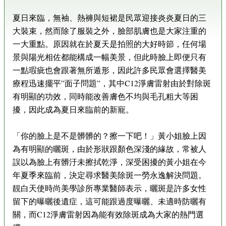
夏日來臨，無袖、熱褲與短裙是民眾迎接炎炎夏日的三
大裝束，然而除了服裝之外，臉部肌膚也是大家注重的
一大重點。原因就在於夏天是拍照的大好時節，任何場
景與陽光相佐都能構成一幅美景，但此時臉上即便只有
一點瑕疵也會跟著無所遁形，因此許多民眾會選擇醫美
療程迅速擺平”面子問題”，其中C12淨膚雷射由於對除斑
有明顯的功效，同時能改善膚色不均與毛孔粗大等困
擾，因此成為夏日來臨前的新寵。
「你的臉上是不是髒髒的？擦一下吧！」黃小姐臉上因
為有明顯的曬斑，由於形狀跟顏色深淺的緣故，常被人
誤以為臉上有髒汙未擦拭乾淨，深受困擾的黃小姐在今
年夏季來臨前，決定尋求醫美除斑一勞永逸解決問題。
靚白天使時尚美學診所專業醫師表示，曬斑是許多女性
留下的曝曬後遺症，這可能跟過度曝曬、未適時防曬有
關，而C12淨膚雷射因為能有效除斑成為大家的熱門選