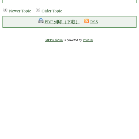
Newer Topic
Older Topic
PDF 列印（下載）
RSS
MEPO forum
is powered by
Phorum
.