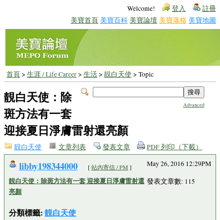
Welcome!
登入
註冊
美寶首頁
美寶百科
美寶論壇
美寶落格
美寶地圖
首頁
>
生涯 / Life Career
>
生活
>
靚白天使
> Topic
靚白天使：除
Advanced
斑方法有一套
迎接夏日淨膚雷射還亮顏
靚白天使
文章列表
發表文章
PDF 列印（下載）
libby198344000
May 26, 2016 12:29PM
[
站內寄信 / PM
]
靚白天使：除斑方法有一套 迎接夏日淨膚雷射還
發表文章數: 115
亮顏
分類標籤:
靚白天使