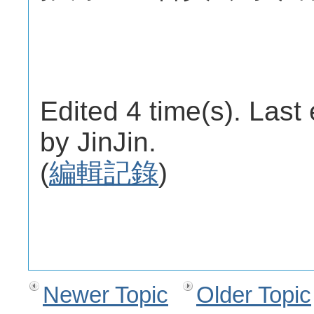
Edited 4 time(s). Last
by JinJin.
(
編輯記錄
)
Newer Topic
Older Topic