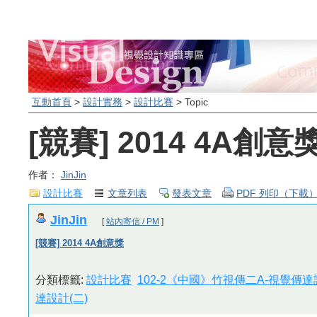
互動首頁
>
設計實務
>
設計比賽
> Topic
[競賽] 2014 4A創意
作者：
JinJin
設計比賽
文章列表
發表文章
PDF 列印（下載
JinJin
[
站內寄信 / PM
]
[競賽] 2014 4A創意獎
分類標籤:
設計比賽
102-2《中國》竹視傳二A-視覺傳達
達設計(二)