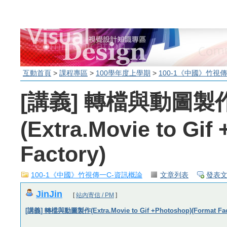
互動首頁
>
課程專區
>
100學年度上學期
>
100-1《中國》竹視
[講義] 轉檔與動圖製
(Extra.Movie to Gif
Factory)
100-1《中國》竹視傳一C-資訊概論
文章列表
發表
JinJin
[
站內寄信 / PM
]
[講義] 轉檔與動圖製作(Extra.Movie to Gif +Photoshop)(Format Fac