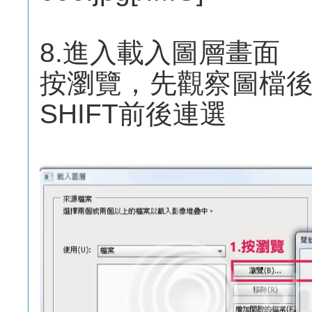
8.進入載入圖層畫面
按瀏覽，先觀察圖檔
SHIFT前後連選