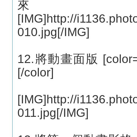
來
[IMG]http://i1136.pho
010.jpg[/IMG]
12.將動畫面版 [col
[/color]
[IMG]http://i1136.pho
011.jpg[/IMG]