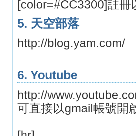
[color=#CC3300]註
5. 天空部落
http://blog.yam.com/
6. Youtube
http://www.youtube.c
可直接以gmail帳號開
[hr]