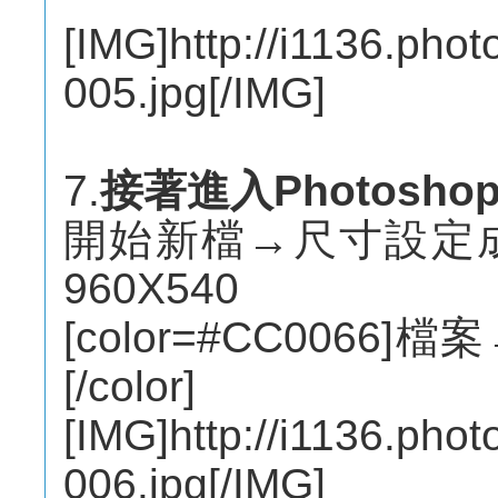
[IMG]http://i1136.pho
005.jpg[/IMG]
7.
接著進入Photosho
開始新檔→尺寸設定
960X540
[color=#CC006
[/color]
[IMG]http://i1136.pho
006.jpg[/IMG]