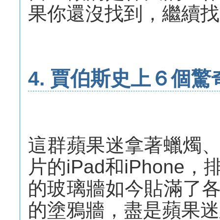
果你還沒找到，繼續找
4. 賈伯斯史上６個
這群蘋果迷拿著蠟燭
片的iPad和iPhon
的玻璃牆如今貼滿了
的塗鴉牆，盡是蘋果迷