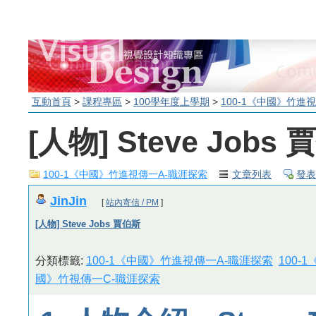
互動首頁
>
課程專區
>
100學年度上學期
>
100-1《中國》竹進
[人物] Steve Jobs
100-1《中國》竹進視傳一A-職涯探索
文章列表
發表
JinJin
[
站內寄信 / PM
]
[人物] Steve Jobs 賈伯斯
分類標籤:
100-1《中國》竹進視傳一A-職涯探索
100-
國》竹視傳一C-職涯探索