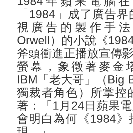
1984年蘋果電腦
「1984」成了廣告
視廣告的製作手法。
Orwell）的小說《1
斧頭衝進正播放宣傳
螢幕，象徵著麥金
IBM「老大哥」（Big 
獨裁者角色）所掌控
著：「1月24日蘋果
會明白為何《1984
現。」