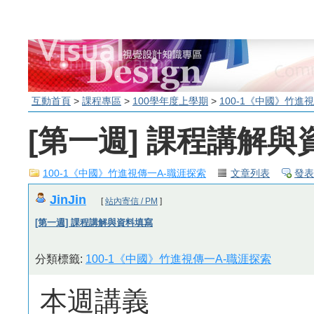
互動首頁
>
課程專區
>
100學年度上學期
>
100-1《中國》竹進
[第一週] 課程講解與
100-1《中國》竹進視傳一A-職涯探索
文章列表
發表
JinJin
[
站內寄信 / PM
]
[第一週] 課程講解與資料填寫
分類標籤:
100-1《中國》竹進視傳一A-職涯探索
本週講義