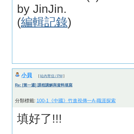
by JinJin.
(
編輯記錄
)
小貝
[
站內寄信 / PM
]
Re: [第一週] 課程講解與資料填寫
分類標籤:
100-1《中國》竹進視傳一A-職涯探索
填好了!!!