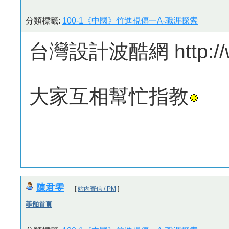
分類標籤:
100-1《中國》竹進視傳一A-職涯探索
台灣設計波酷網 http://ww
大家互相幫忙指教
陳君雯
[
站內寄信 / PM
]
菲舶首頁