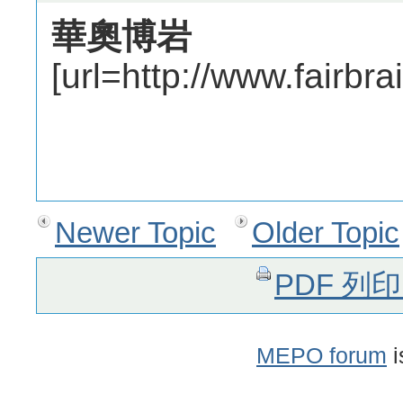
華奧博岩
[url=http://www.fairbr
Newer Topic
Older Topic
PDF 列
MEPO forum
i