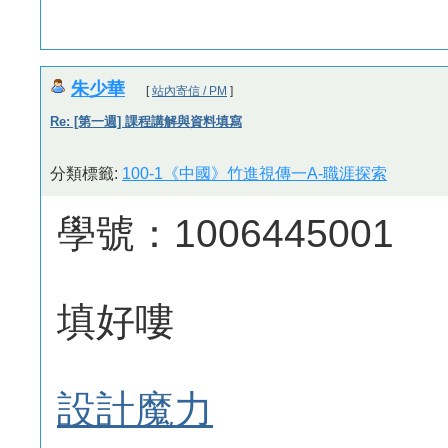
朱少華
[
站內寄信 / PM
]
Re: [第一週] 課程講解與資料填寫
分類標籤:
100-1《中國》竹進視傳一A-職涯探索
學號：1006445001
填好嘍
設計魔力