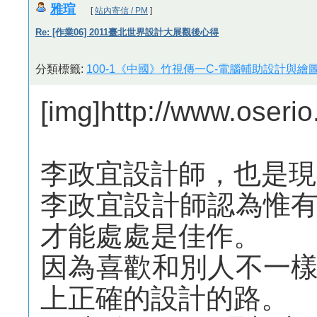
雅瑄
[
站內寄信 / PM
]
Re: [作業06] 2011臺北世界設計大展觀後心得
分類標籤:
100-1《中國》竹視傳一C-電腦輔助設計與繪圖
[img]http://www.oseri
李政宜設計師，也是現
李政宜設計師認為惟
才能處處是佳作。​
因為喜歡和別人不一
上正確的設計的路​。