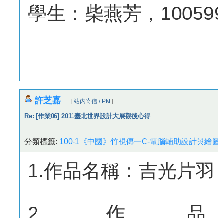
學生：柴燕芳，100599
許芝嘉
[
站內寄信 / PM
]
Re: [作業06] 2011臺北世界設計大展觀後心得
分類標籤:
100-1《中國》竹視傳一C-電腦輔助設計與繪圖
1.作品名稱：吉光片羽
2.作