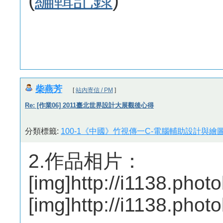
(
編輯記錄
)
柴燕芳
[
站內寄信 / PM
]
Re: [作業06] 2011臺北世界設計大展觀後心得
分類標籤:
100-1《中國》竹視傳一C-電腦輔助設計與繪圖
2.作品相片：
[img]http://i1138.ph
[img]http://i1138.ph