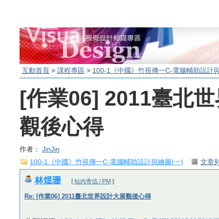
互動首頁
>
課程專區
>
100-1《中國》竹視傳一C-電腦輔助設計與
[作業06] 2011臺
觀後心得
作者：
JinJin
100-1《中國》竹視傳一C-電腦輔助設計與繪圖(一)
文章
林煜珊
[
站內寄信 / PM
]
Re: [作業06] 2011臺北世界設計大展觀後心得