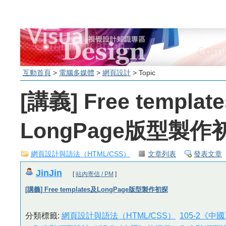
互動首頁
>
電腦多媒體
>
網頁設計
> Topic
[講義] Free templat
LongPage版型製作
網頁設計與語法（HTML/CSS）
文章列表
發表文章
JinJin
[
站內寄信 / PM
]
[講義] Free templates及LongPage版型製作初探
分類標籤:
網頁設計與語法（HTML/CSS）
105-2《