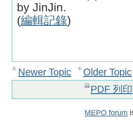
by JinJin.
(
編輯記錄
)
Newer Topic
Older Topic
PDF 列
MEPO forum
i