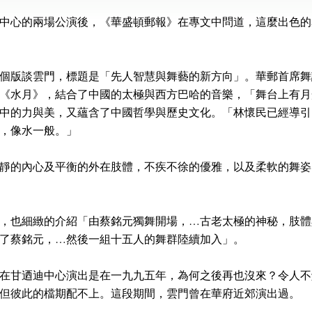
中心的兩場公演後，《華盛頓郵報》在專文中問道，這麼出色的
版談雲門，標題是「先人智慧與舞藝的新方向」。華郵首席舞評考夫曼（
《水月》，結合了中國的太極與西方巴哈的音樂，「舞台上有月
中的力與美，又蘊含了中國哲學與歷史文化。「林懷民已經導引
，像水一般。」
靜的內心及平衡的外在肢體，不疾不徐的優雅，以及柔軟的舞姿
，也細緻的介紹「由蔡銘元獨舞開場，…古老太極的神秘，肢體
了蔡銘元，…然後一組十五人的舞群陸續加入」。
在甘迺迪中心演出是在一九九五年，為何之後再也沒來？令人不
但彼此的檔期配不上。這段期間，雲門曾在華府近郊演出過。