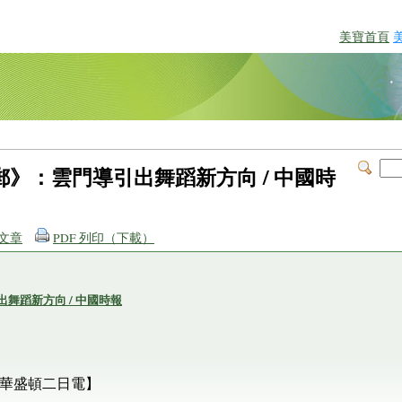
美寶首頁
郵》：雲門導引出舞蹈新方向 / 中國時
文章
PDF 列印（下載）
舞蹈新方向 / 中國時報
華盛頓二日電】