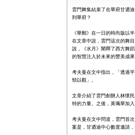
雲門舞集結束了在華府甘迺迪
到華府？
《華郵》在一日的時尚版以半個
在文章中說，雲門這次的舞目
說，《水月》闡釋了西方舞蹈
的智慧注入於未來的豐美成果
考夫曼在文中指出，「透過平
頸以觀」。
文章介紹了雲門創辦人林懷民
特的力量。之後，黃珮華加入
考夫曼在文中問道，雲門首次
案是，甘迺迪中心數度邀請，