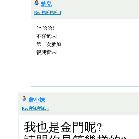
筑兒
Re: 拜託拜託:-l
^^ 哈哈!
不客氣><
第一次參加
很興奮><
詹小妹
Re: 拜託拜託:-l
我也是金門呢?