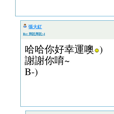
張大紅
Re: 拜託拜託:-l
哈哈你好幸運噢
)
謝謝你唷~
B-)