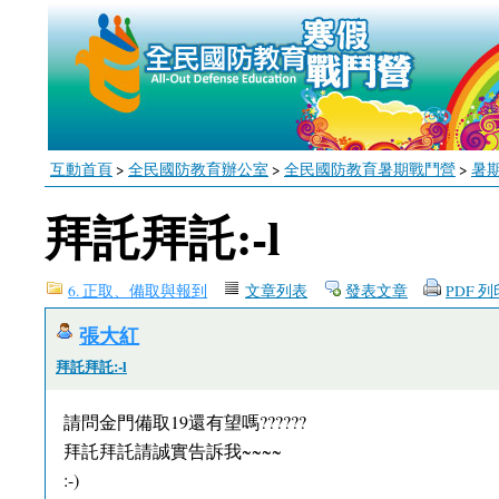
互動首頁
>
全民國防教育辦公室
>
全民國防教育暑期戰鬥營
>
暑
拜託拜託:-l
6. 正取、備取與報到
文章列表
發表文章
PDF 
張大紅
拜託拜託:-l
請問金門備取19還有望嗎??????
拜託拜託請誠實告訴我~~~~
:-)