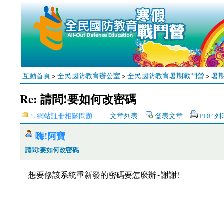
互動首頁
>
全民國防教育辦公室
>
全民國防教育暑期戰鬥營
>
暑
Re: 請問!要如何改密碼
1. 網站註冊相關問題
文章列表
發表文章
PDF 
嗨!阿寶
請問!要如何改密碼
想要修該系統重新發的密碼要怎麼辦~謝謝!