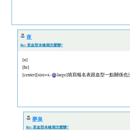
夜
Re: 若血型未檢測怎麼辦?
[u]
[hr]
[center][size=x-
large]填寫報名表跟血型一點關係也沒有吧![/s
夢泉
Re: 若血型未檢測怎麼辦?