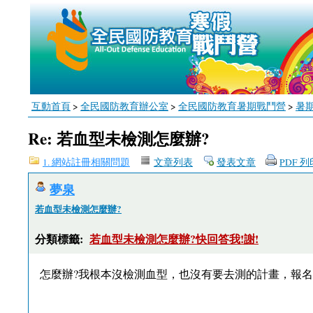
互動首頁
>
全民國防教育辦公室
>
全民國防教育暑期戰鬥營
>
暑
Re: 若血型未檢測怎麼辦?
1. 網站註冊相關問題
文章列表
發表文章
PDF 
夢泉
若血型未檢測怎麼辦?
分類標籤:
若血型未檢測怎麼辦?快回答我!謝!
怎麼辦?我根本沒檢測血型，也沒有要去測的計畫，報名