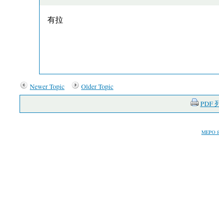
有拉
Newer Topic
Older Topic
PDF
MEPO f