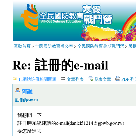
互動首頁
>
全民國防教育辦公室
>
全民國防教育暑期戰鬥營
>
暑
Re: 註冊的e-mail
1. 網站註冊相關問題
文章列表
發表文章
PDF 
阿融
註冊的e-mail
我想問一下
註冊時系統建議的e-mail(daniel51214@gpwb.gov.tw)
要怎麼進去