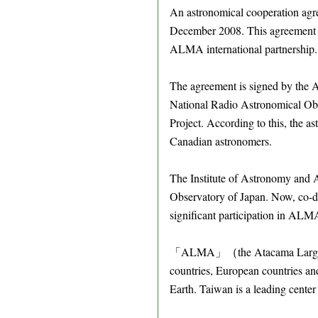
An astronomical cooperation agre
December 2008. This agreement wi
ALMA international partnership.
The agreement is signed by the A
National Radio Astronomical Obs
Project. According to this, the a
Canadian astronomers.
The Institute of Astronomy and 
Observatory of Japan. Now, co-di
significant participation in ALM
「ALMA」（the Atacama Large Milli
countries, European countries an
Earth. Taiwan is a leading center