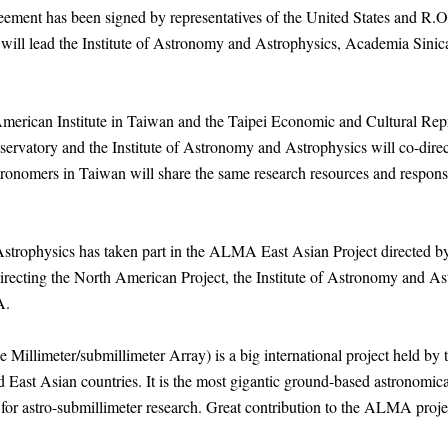
ement has been signed by representatives of the United States and R.O
ll lead the Institute of Astronomy and Astrophysics, Academia Sinica, 
merican Institute in Taiwan and the Taipei Economic and Cultural Rep
ervatory and the Institute of Astronomy and Astrophysics will co-d
stronomers in Taiwan will share the same research resources and respons
Astrophysics has taken part in the ALMA East Asian Project directed b
recting the North American Project, the Institute of Astronomy and As
A.
meter/submillimeter Array) is a big international project held by
d East Asian countries. It is the most gigantic ground-based astronomic
 for astro-submillimeter research. Great contribution to the ALMA projec