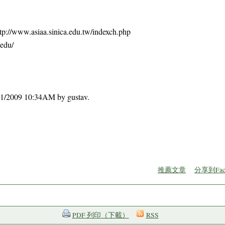
asiaa.sinica.edu.tw/indexch.php
edu/
1/11/2009 10:34AM by gustav.
推薦文章
分享到Fac
PDF 列印（下載）
RSS