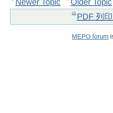
Newer Topic
Older Topic
PDF 列
MEPO forum
i