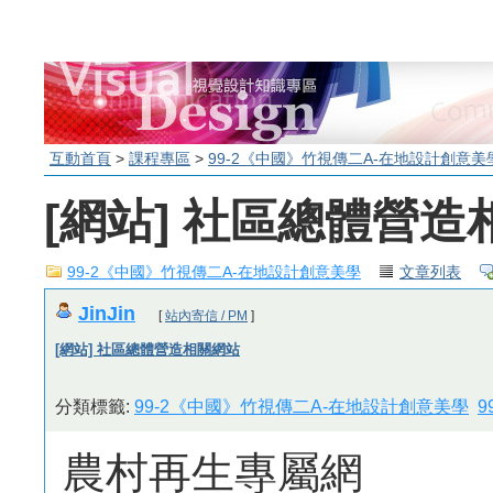
互動首頁
>
課程專區
>
99-2《中國》竹視傳二A-在地設計創意美
[網站] 社區總體營造
99-2《中國》竹視傳二A-在地設計創意美學
文章列表
JinJin
[
站內寄信 / PM
]
[網站] 社區總體營造相關網站
分類標籤:
99-2《中國》竹視傳二A-在地設計創意美學
9
農村再生專屬網