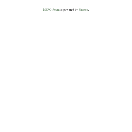
MEPO forum
is powered by
Phorum
.