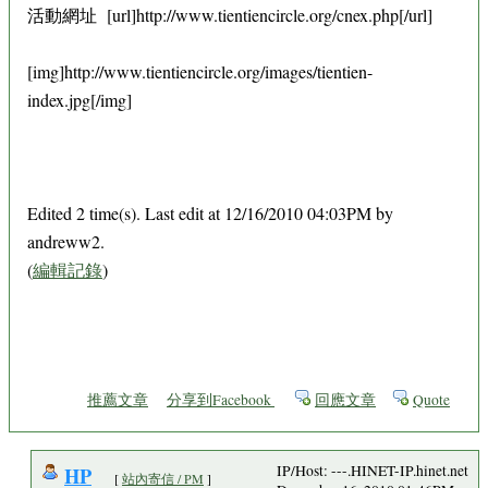
活動網址 [url]http://www.tientiencircle.org/cnex.php[/url]
[img]http://www.tientiencircle.org/images/tientien-
index.jpg[/img]
Edited 2 time(s). Last edit at 12/16/2010 04:03PM by
andreww2.
(
編輯記錄
)
推薦文章
分享到Facebook
回應文章
Quote
HP
IP/Host: ---.HINET-IP.hinet.net
[
站內寄信 / PM
]