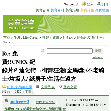
Welcome!
登入
註冊
美寶首頁
美寶百科
美寶論壇
美寶落格
美寶地圖
首頁
>
生涯 / Life Career
>
興趣
>
電影
>
紀錄片
>
紀錄片:街舞狂潮
>
Topic
Re: 免
Advanced
費!!CNEX 紀
錄片@迪化街--:街舞狂潮(金馬獎)/不老騎
士/垃圾人/ 紙房子/生活在遠方
紀錄片:街舞狂潮
文章列表
發表文章
PDF 列印（下載）
andreww2
IP/Host: 59.124.122.---
[
站內寄信 / PM
]
December 16, 2010 12:41PM
免費!!CNEX 紀錄片@迪化街--:街舞狂潮(金