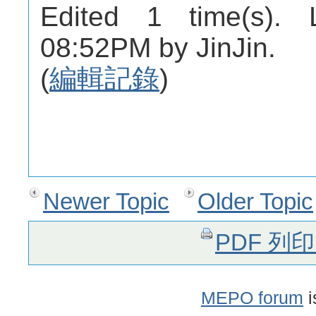
Edited 1 time(s). 
08:52PM by JinJin.
(
編輯記錄
)
Newer Topic
Older Topic
PDF 列
MEPO forum
i