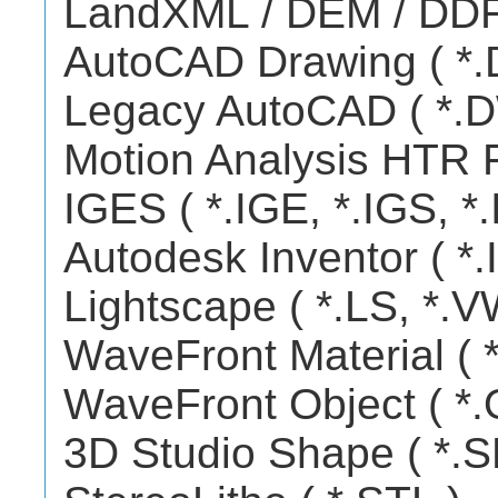
LandXML / DEM / DDF 
AutoCAD Drawing ( *.
Legacy AutoCAD ( *.
Motion Analysis HTR F
IGES ( *.IGE, *.IGS, *
Autodesk Inventor ( *.I
Lightscape ( *.LS, *.V
WaveFront Material ( 
WaveFront Object ( *.
3D Studio Shape ( *.S