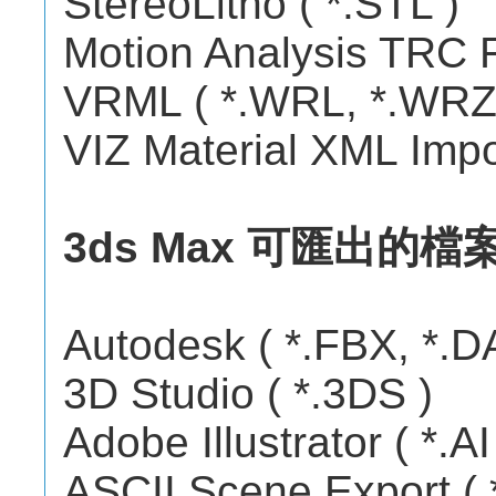
StereoLitho ( *.STL )
Motion Analysis TRC F
VRML ( *.WRL, *.WRZ
VIZ Material XML Impo
3ds Max 可匯出的檔
Autodesk ( *.FBX, *.D
3D Studio ( *.3DS )
Adobe Illustrator ( *.AI
ASCII Scene Export ( 