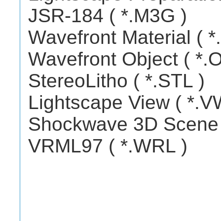
JSR-184 ( *.M3G )
Wavefront Material ( *
Wavefront Object ( *.
StereoLitho ( *.STL )
Lightscape View ( *.V
Shockwave 3D Scene E
VRML97 ( *.WRL )