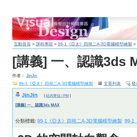
互動首頁
>
課程專區
>
99-1《亞太》四視二A-3D電腦模型繪製
> 
[講義] 一、認識3ds 
作者：
JinJin
99-1《亞太》四視二A-3D電腦模型繪製
文章列表
發
JinJin
[
站內寄信 / PM
]
[講義] 一、認識3ds MAX
分類標籤:
99-1《亞太》四視二A-3D電腦模型繪製
99-