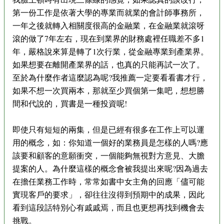
第一份工作是依著大學的專業而就業的會計師事務所，
一年之後就轉入相關度很高的金融業，在金融業就滾呀
滾的做了7年左右，現在到業界的財務處裡任職差不多1
年，嚴格說來算是轉了1次行業，從金融專業到產業界。
如果想要在離開產業界的話，也真的只能再試一次了。
至於為什麼作者這麼認為呢?我推薦一定要看看書才行，
如果不想一次買兩本，那就至少買個第一集吧，想想勝
間和代說的，買書是一種投資呢!
即使只有短短的兩集，但是已經有很多在工作上可以運
用的概念，如：你知道一個好的業務員是怎樣的人嗎?應
該要和顧客的意願衝突，一個能夠無視對方意見、大膽
提案的人。為什麼這樣的概念會被我提出來呢?因為過去
在擔任業務工作時，常常如書中女主角的回應「儘可能
實現客戶的要求」，卻往往沒得到預期中的成果，因此
看到這段話特別心有戚戚焉，而且也更想再找到機會去
挑戰。