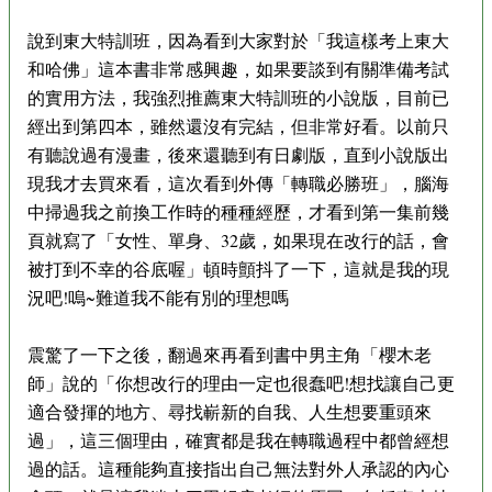
說到東大特訓班，因為看到大家對於「我這樣考上東大
和哈佛」這本書非常感興趣，如果要談到有關準備考試
的實用方法，我強烈推薦東大特訓班的小說版，目前已
經出到第四本，雖然還沒有完結，但非常好看。以前只
有聽說過有漫畫，後來還聽到有日劇版，直到小說版出
現我才去買來看，這次看到外傳「轉職必勝班」，腦海
中掃過我之前換工作時的種種經歷，才看到第一集前幾
頁就寫了「女性、單身、32歲，如果現在改行的話，會
被打到不幸的谷底喔」頓時顫抖了一下，這就是我的現
況吧!嗚~難道我不能有別的理想嗎
震驚了一下之後，翻過來再看到書中男主角「櫻木老
師」說的「你想改行的理由一定也很蠢吧!想找讓自己更
適合發揮的地方、尋找嶄新的自我、人生想要重頭來
過」，這三個理由，確實都是我在轉職過程中都曾經想
過的話。這種能夠直接指出自己無法對外人承認的內心