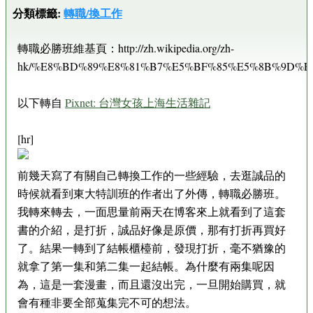
分類標籤:
轉職/換工作
轉職必勝班維基頁：http://zh.wikipedia.org/zh-
hk/%E8%BD%89%E8%81%B7%E5%BF%85%E5%8B%9D%E
以下轉自
Pixnet: 台灣女孩上海生活雜記
[hr]
前幾天寫了有關自己轉換工作的一些經驗，去逛誠品的
時候就看到東大特訓班的作者出了外傳，轉職必勝班。
我轉來轉去，一面思量前兩天在博客來上就看到了這套
書的介紹，是打折，誠品好像是原價，那有打折再買好
了。結果一轉到了結帳櫃檯前，發現打折，毫不猶豫的
就拿了第一集和第二集一起結帳。為什麼有兩集呢因
為，這是一套漫畫，而且還沒出完，一旦開始購買，就
會有種非要全部蒐集完不可的想法。