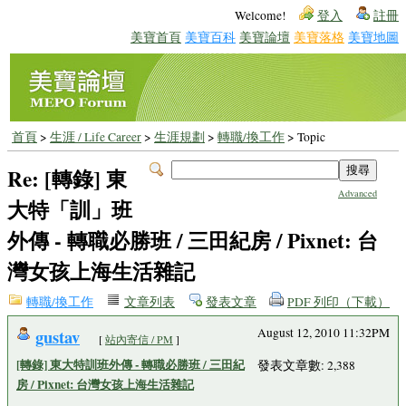
Welcome!
登入
註冊
美寶首頁
美寶百科
美寶論壇
美寶落格
美寶地圖
首頁
>
生涯 / Life Career
>
生涯規劃
>
轉職/換工作
> Topic
Re: [轉錄] 東
Advanced
大特「訓」班
外傳 - 轉職必勝班 / 三田紀房 / Pixnet: 台
灣女孩上海生活雜記
轉職/換工作
文章列表
發表文章
PDF 列印（下載）
gustav
August 12, 2010 11:32PM
[
站內寄信 / PM
]
[轉錄] 東大特訓班外傳 - 轉職必勝班 / 三田紀
發表文章數: 2,388
房 / Pixnet: 台灣女孩上海生活雜記