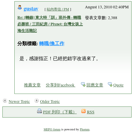
gustav
August 13, 2010 02:40PM
[
站內寄信 / PM
]
Re: [轉錄] 東大特「訓」班外傳 - 轉職
發表文章數: 2,388
必勝班 / 三田紀房 / Pixnet: 台灣女孩上
海生活雜記
分類標籤:
轉職/換工作
是，感謝指正！已經把錯字改過來了。
推薦文章
分享到Facebook
回應文章
Quote
Newer Topic
Older Topic
PDF 列印（下載）
RSS
MEPO forum
is powered by
Phorum
.