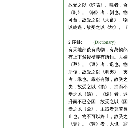
故受之以《噬嗑》。嗑者，合
《剝》。《剝》者，剝也。物
可畜，故受之以《大畜》。物
以終過，故受之以《坎》。《
2 序卦: (
Dictionary
)
有天地然後有萬物，有萬物然
有上下然後禮義有所錯。夫婦
《遯》。《遯》者，退也。物
所傷，故受之以《明夷》。夷
者，乖也。乖必有難，故受之
失，故受之以《損》。損而不
受之以《姤》。《姤》者，遇
升而不已必困，故受之以《困
受之以《鼎》。主器者莫若長
止也。物不可以終止，故受之
《豐》。《豐》者，大也。窮