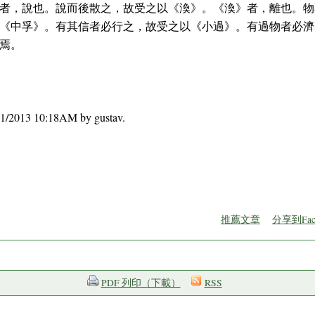
者，說也。說而後散之，故受之以《渙》。《渙》者，離也。物
《中孚》。有其信者必行之，故受之以《小過》。有過物者必濟
焉。
1/01/2013 10:18AM by gustav.
推薦文章
分享到Fac
PDF 列印（下載）
RSS