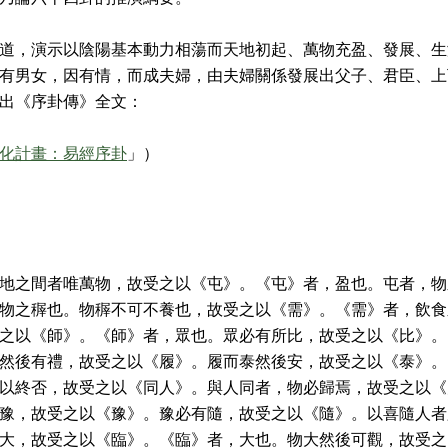
道，演示以陰陽基本動力相蕩而天地初起、萬物充盈、發展、生
有男女，因有情，而成夫婦，由夫婦關係發展出父子、君臣、上
出《序卦傳》全文：
化計畫：易經序卦
」）
地之間者唯萬物，故受之以《屯》。《屯》者，盈也。屯者，物
物之稺也。物稺不可不養也，故受之以《需》。《需》者，飲食
之以《師》。《師》者，眾也。眾必有所比，故受之以《比》。
然後有禮，故受之以《履》。履而泰然後安，故受之以《泰》。
以終否，故受之以《同人》。與人同者，物必歸焉，故受之以《
豫，故受之以《豫》。豫必有隨，故受之以《隨》。以喜隨人者
大，故受之以《臨》。《臨》者，大也。物大然後可觀，故受之