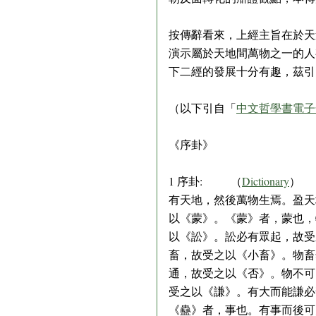
按傳辭看來，上經主旨在於天
演示屬於天地間萬物之一的人
下二經的發展十分有趣，茲引
（以下引自「
中文哲學書電子
《序卦》
1 序卦: （
Dictionary
）
有天地，然後萬物生焉。盈天
以《蒙》。《蒙》者，蒙也，
以《訟》。訟必有眾起，故受
畜，故受之以《小畜》。物畜
通，故受之以《否》。物不可
受之以《謙》。有大而能謙必
《蠱》者，事也。有事而後可