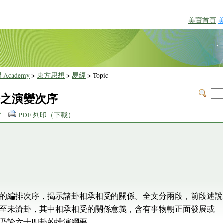
美寶首頁
 Academy
>
東方思想
>
易經
> Topic
卦之演變次序
章
PDF 列印（下載）
的編排次序，揭示諸卦相承相受的關係。全文分兩段，前段述說
至未濟卦，其中相承相受的關係意義，含有事物朝正面發展或
乃論六十四卦的推演綱要。