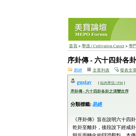
首頁
>
學涯 / Cultivation Career
>
學門
序卦傳 - 六十四卦各
易經
文章列表
發表文
gustav
[
站內寄信 / PM
]
序卦傳 - 六十四卦各卦之演變次序
分類標籤:
易經
《序卦傳》旨在說明六十四卦
乾卦至離卦，後段說下經咸卦
朝反面轉化的辯證觀點，本傳