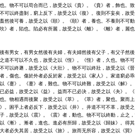
也。物不可以苟合而已，故受之以《賁》。《賁》者，飾也。致
不可以終盡剝，窮上反下，故受之以《復》。復則不妄矣，故受
畜然後可養，故受之以《頤》。《頤》者，養也。不養則不可動
坎》者，陷也。陷必有所麗，故受之以《離》。《離》者，麗也
後有男女，有男女然後有夫婦，有夫婦然後有父子，有父子然後
之道不可以不久也，故受之以《恆》。《恆》者，久也。物不可
不可以終遯，故受之以《大壯》。物不可以終壯，故受之以《晉
者，傷也。傷於外者必反於家，故受之以《家人》。家道窮必乖
以《蹇》。《蹇》者，難也。物不可以終難，故受之以《解》。
已必益，故受之以《益》。益而不已必決，故受之以《夬》。《
也。物相遇而後聚，故受之以《萃》。《萃》者，聚也。聚而上
》。困乎上者必反下，故受之以《井》。井道不可不革，故受之
子，故受之以《震》。《震》者，動也。物不可以終動，止之，
以《漸》。漸者，進也。進必有所歸，故受之以《歸妹》。得其
大者必失其居，故受之以《旅》。旅而无所容，故受之以《巽》